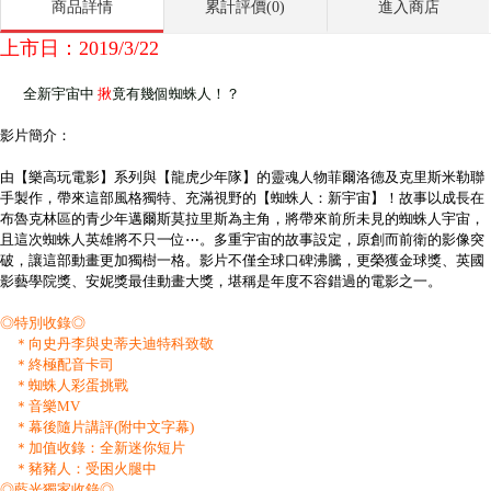
商品詳情
累計評價(0)
進入商店
上市日：2019/3/22
全新宇宙中
揪
竟有幾個蜘蛛人！？
影片簡介：
由【樂高玩電影】系列與【龍虎少年隊】的靈魂人物菲爾洛德及克里斯米勒聯
手製作，帶來這部風格獨特、充滿視野的【蜘蛛人：新宇宙】！故事以成長在
布魯克林區的青少年邁爾斯莫拉里斯為主角，將帶來前所未見的蜘蛛人宇宙，
且這次蜘蛛人英雄將不只一位⋯。多重宇宙的故事設定，原創而前衛的影像突
破，讓這部動畫更加獨樹一格。影片不僅全球口碑沸騰，更榮獲金球獎、英國
影藝學院獎、安妮獎最佳動畫大獎，堪稱是年度不容錯過的電影之一。
◎特別收錄◎
＊向史丹李與史蒂夫迪特科致敬
＊終極配音卡司
＊蜘蛛人彩蛋挑戰
＊音樂MV
＊幕後隨片講評(附中文字幕)
＊加值收錄：全新迷你短片
＊豬豬人：受困火腿中
◎藍光獨家收錄◎