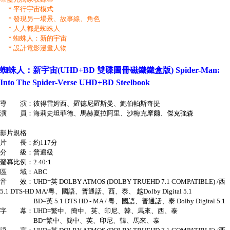
＊平行宇宙模式
＊發現另一場景、故事線、角色
＊人人都是蜘蛛人
＊蜘蛛人：新的宇宙
＊設計電影漫畫人物
蜘蛛人：新宇宙(UHD+BD 雙碟圖冊磁鐵鐵盒版) Spider-Man:
Into The Spider-Verse UHD+BD Steelbook
導 演：彼得雷姆西、羅德尼羅斯曼、鮑伯帕斯奇提
演 員：海莉史坦菲德、馬赫夏拉阿里、沙梅克摩爾、傑克強森
影片規格
片 長：約117分
分 級：普遍級
螢幕比例：2.40:1
區 域：ABC
音 效：UHD=英 DOLBY ATMOS (DOLBY TRUEHD 7.1 COMPATIBLE) /西
5.1 DTS-HD MA/粵、國語、普通話、西、泰、 越Dolby Digital 5.1
BD=英 5.1 DTS HD - MA / 粵、國語、普通話、泰 Dolby Digital 5.1
字 幕：UHD=繁中、簡中、英、印尼、韓、馬來、西、泰
BD=繁中、簡中、英、印尼、韓、馬來、泰