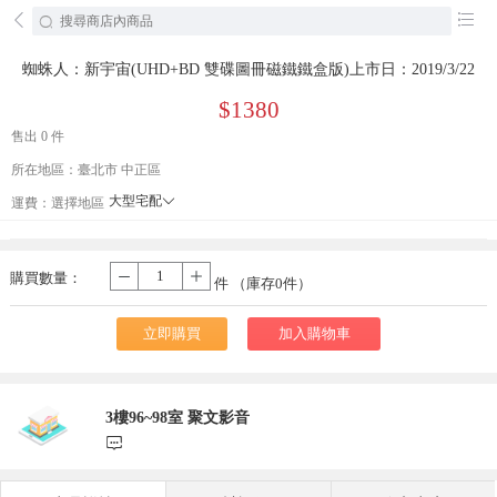
󰄕
󰂦
󰄔
蜘蛛人：新宇宙(UHD+BD 雙碟圖冊磁鐵鐵盒版)上市日：2019/3/22
$1380
售出 0 件
所在地區：臺北市 中正區
大型宅配
󰄘
運費：
選擇地區
貨到付款
宅配
購買數量：
-
+
件 （庫存
0
件）
立即購買
加入購物車
3樓96~98室 聚文影音
󰃨