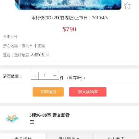
󰄔
水行俠(3D+2D 雙碟版)上市日：2019/4/3
$790
售出 0 件
所在地區：臺北市 中正區
大型宅配
󰄘
運費：
選擇地區
貨到付款
宅配
購買數量：
-
+
件 （庫存
0
件）
立即購買
加入購物車
3樓96~98室 聚文影音
󰃨