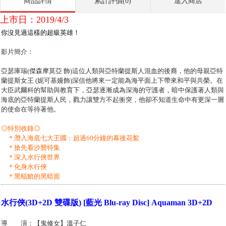
商品詳情
累計評價(0)
進入商店
上市日：2019/4/3
你沒見過這樣的超級英雄！
影片簡介：
亞瑟庫瑞(傑森摩莫亞 飾)這位人類與亞特蘭提斯人混血的後裔，他的母親亞特
蘭提斯女王 (妮可基嫚飾)深信他將來一定能為海平面上下帶來和平與共榮。在
大臣武爾科的幫助與教育下，亞瑟逐漸成為深海的守護者，暗中保護著人類與
海底的亞特蘭提斯人民，戮力讓雙方不起衝突，他卻不知道生命中有更深一層
的使命在等待著他。
◎特別收錄◎
＊潛入海底七大王國：超過60分鐘的幕後花絮
＊搶先看沙贊特集
＊深入水行俠世界
＊化身水行俠
＊黑蝠鱝的黑暗面
水行俠(3D+2D 雙碟版) [藍光 Blu-ray Disc] Aquaman 3D+2D
導 演：【鬼修女】溫子仁