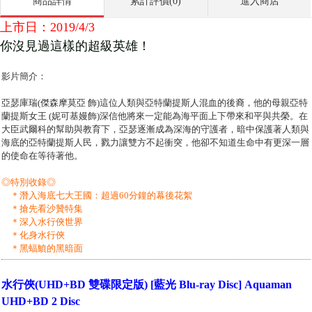
商品詳情
累計評價(0)
進入商店
上市日：2019/4/3
你沒見過這樣的超級英雄！
影片簡介：
亞瑟庫瑞(傑森摩莫亞 飾)這位人類與亞特蘭提斯人混血的後裔，他的母親亞特
蘭提斯女王 (妮可基嫚飾)深信他將來一定能為海平面上下帶來和平與共榮。在
大臣武爾科的幫助與教育下，亞瑟逐漸成為深海的守護者，暗中保護著人類與
海底的亞特蘭提斯人民，戮力讓雙方不起衝突，他卻不知道生命中有更深一層
的使命在等待著他。
◎特別收錄◎
＊潛入海底七大王國：超過60分鐘的幕後花絮
＊搶先看沙贊特集
＊深入水行俠世界
＊化身水行俠
＊黑蝠鱝的黑暗面
水行俠(UHD+BD 雙碟限定版) [藍光 Blu-ray Disc] Aquaman
UHD+BD 2 Disc