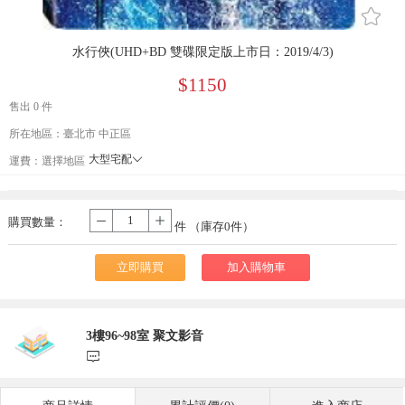
󰄔
水行俠(UHD+BD 雙碟限定版上市日：2019/4/3)
$1150
售出 0 件
所在地區：臺北市 中正區
大型宅配
󰄘
運費：
選擇地區
貨到付款
宅配
購買數量：
-
+
件 （庫存
0
件）
立即購買
加入購物車
3樓96~98室 聚文影音
󰃨