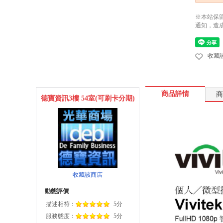
※本站保
通知，造
收藏
商品詳情
商
德寶資訊3樓 54室(可刷卡分期)
收藏該商店
動態評價
描述相符：
5分
服務態度：
5分