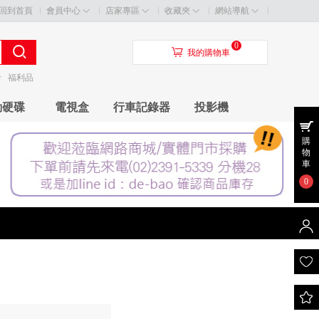
回到首頁
會員中心
店家專區
收藏夾
網站導航
0
󰃦
我的購物車
卡
福利品
動硬碟
電視盒
行車記錄器
投影機
購
物
車
0