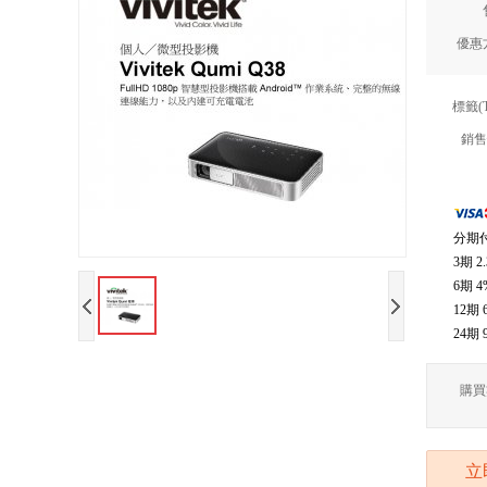
優惠
標籤(
銷售
分期
3期
2
6期
4
12期
24期
購買
立