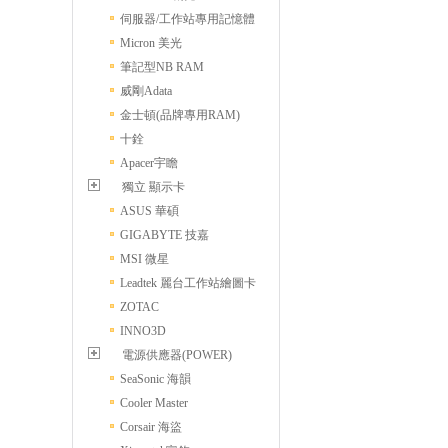
伺服器/工作站專用記憶體
Micron 美光
筆記型NB RAM
威剛Adata
金士頓(品牌專用RAM)
十銓
Apacer宇瞻
獨立 顯示卡
ASUS 華碩
GIGABYTE 技嘉
MSI 微星
Leadtek 麗台工作站繪圖卡
ZOTAC
INNO3D
電源供應器(POWER)
SeaSonic 海韻
Cooler Master
Corsair 海盜