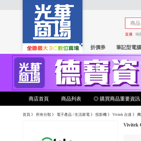
商品
商店
直播
獨
折價券
筆記型電
商店首頁
商品列表
◎ 購買商品重要資訊
首頁
》
所有分類
》
電子產品 / 生活家電
》
投影機
》
Vivitek 台達
》
商
Vivite