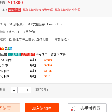
$13800
售價：
方案：
滿額免運
單筆消費滿8000元免運
單筆消費滿5件免運
TAG)：
600流明最大130吋支援藍芽microSDUSB
情況：
售出 0 件（
0
則評論）
運費：
從 臺北市 中正區 到
選擇地區
順豐物流
7-11 店到店下單前請加 LINE: de-bao
付款限
台北富邦
永豐銀行
卡友使用，請參考下表
郵局
每期
$4616
.35
% 利率
拉拉快遞
每期
$2346
% 利率
每期
$1196
6
% 利率
每期
$615
9
% 利率
-
﹢
數量：
（庫存
3
件）
即購買
加入購物車
去手機購買