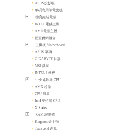
ASUS投影機
華碩商用筆電桌機
德寶組裝電腦
INTEL 電腦主機
AMD電腦主機
便宜促銷組合
主機板 Motherboard
ASUS 華碩
GIGABYTE 技嘉
MSI 微星
INTEL主機板
中央處理器 CPU
AMD 超微
CPU 風扇
Intel 英特爾 CPU
X-Series
RAM 記憶體
Kingston 金士頓
Transcend 創見