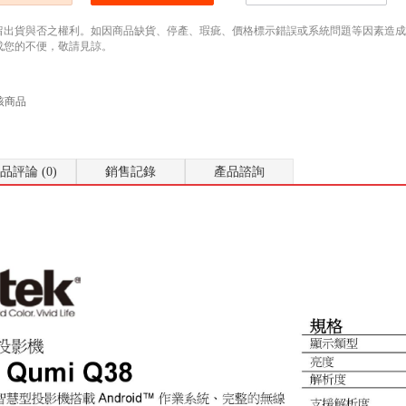
留出貨與否之權利。如因商品缺貨、停產、瑕疵、價格標示錯誤或系統問題等因素造成無法
成您的不便，敬請見諒。
該商品
品評論 (0)
銷售記錄
產品諮詢