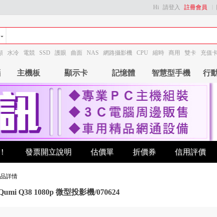
Hi
請登入
註冊會員
顯
水冷
電競
SSD
護眼
曲面
NAS
網路攝影機
CPU
縮時
商用
雙卡
充值
腦
主機板
顯示卡
記憶體
智慧型手機
行
！
發票開立說明
估價單
折價券
信用評價
品詳情
k Qumi Q38 1080p 微型投影機/070624