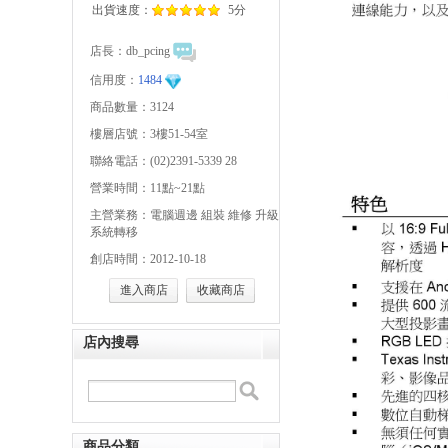
出貨速度：
5分
店長：
db_pcing
信用度：
1484
商品數量：3124
樓層店號：3樓51-54室
聯絡電話：(02)2391-5339 28
營業時間：11點~21點
主營業務：電腦週邊 組裝 維修 升級
系統轉移
創店時間：2012-10-18
進入商店
收藏商店
店內搜尋
商品分類