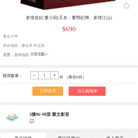
󰄔
多情皇妃‧董小宛(又名：董鄂妃傳、多情江山)
$690
售出 0 件
所在地區：臺北市 中正區
大型宅配
󰄘
運費：
選擇地區
貨到付款
宅配
購買數量：
-
+
件 （庫存
0
件）
立即購買
加入購物車
3樓96~98室 聚文影音
󰃨