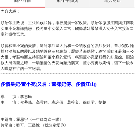
商品詳情
累計評價(0)
進入商店
內容大綱：
順治帝主政後，主張民族和解，推行滿漢一家政策。順治帝微服江南與江南歌
女董小宛相識熱戀，後將董小女帶入皇宮，觸痛清廷嚴禁漢人女子入宮接近皇
室的鐵律宮禁。
順智和董小宛的愛情，遭到孝莊皇太后和王公議政會的強烈反對。董小宛以她
對順治無私的愛以及她的善良孝順聰慧，歷經苦海劫難，終於感動孝莊和王公
大臣，孝莊轉而支持順治和董小宛的愛情，稱讚董小宛是難得的好兒媳。順治
欲大展鴻圖之時，一場無情的天花向順治襲來，董小宛勇敢殉情，留下一段令
人嘆息神往的千古絕唱。
多情皇妃‧董小宛(又名：董鄂妃傳、多情江山)
導 演：李惠民
主 演：侯夢瑤、高雲翔、袁詠儀、萬梓良、徐麒雯、劉越
主題曲：霍思宇《一生緣為這一眼》
片尾曲：劉可、王馨悅 《我註定愛你》