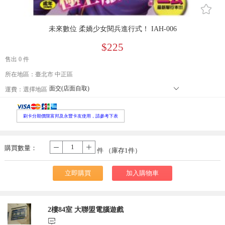
󰄔
未來數位 柔嬌少女閱兵進行式！ IAH-006
$225
售出 0 件
所在地區：臺北市 中正區
面交(店面自取)
󰄘
運費：
選擇地區
本島郵寄宅配
郵寄小包裹
外島郵寄宅配
刷卡分期價限富邦及永豐卡友使用，請參考下表
便利店取貨 寄送尺寸長寬高105cm以內，最長邊45cm以內、重量5公
本島大型宅配
購買數量：
-
+
件 （庫存
1
件）
立即購買
加入購物車
2樓84室 大聯盟電腦遊戲
󰃨