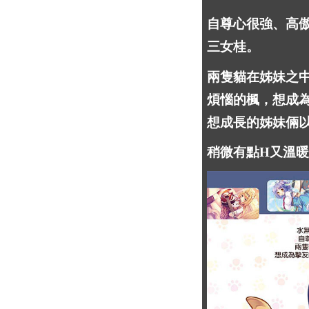
自尊心很強、高
三女桂。
兩隻貓在姊妹之
煩惱的楓，想成
想成長的姊妹倆
稍微有點H又溫