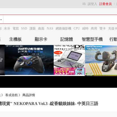
Hi
請登入
註冊會員
顯
水冷
電競
SSD
護眼
曲面
NAS
網路攝影機
CPU
縮時
商用
雙卡
充值
腦
主機板
顯示卡
記憶體
智慧型手機
行
戲
》
養成遊戲
》
商品詳情
體現貨" NEKOPARA Vol.3 -綻香貓娘姊妹- 中英日三語