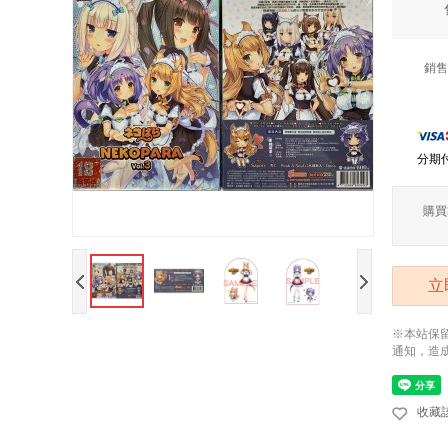
銷售
分期
購買
立
※本站保
通知，造
收藏