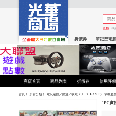
商品
商店
直播
獨
折價券
筆記型電
商店首頁
商品列表
折價券
信用評價
首頁
》
所有分類
》
電玩遊戲／動漫／收藏卡
》
PC GAME
》
單機遊
"PC實