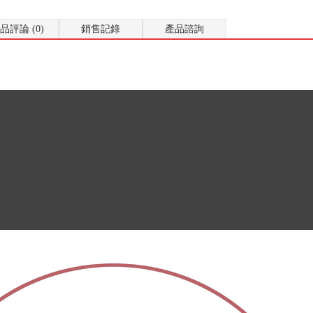
品評論 (0)
銷售記錄
產品諮詢