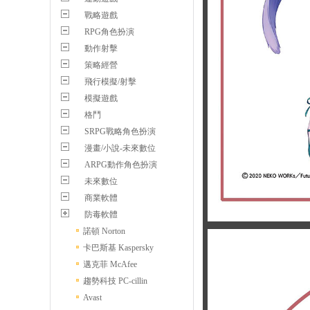
戰略遊戲
RPG角色扮演
動作射擊
策略經營
飛行模擬/射擊
模擬遊戲
格鬥
SRPG戰略角色扮演
漫畫/小說-未來數位
ARPG動作角色扮演
未來數位
商業軟體
防毒軟體
諾頓 Norton
卡巴斯基 Kaspersky
邁克菲 McAfee
趨勢科技 PC-cillin
Avast