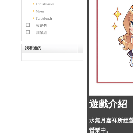
Thrustmaster
Moza
Turtlebeach
收納包
鍵鼠組
我看過的
遊戲介紹
水無月嘉祥所經營
營業中。