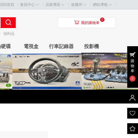
回到首頁
會員中心
店家專區
收藏夾
網站導航
0
󰃦
我的購物車
卡
福利品
動硬碟
電視盒
行車記錄器
投影機
購
物
車
0