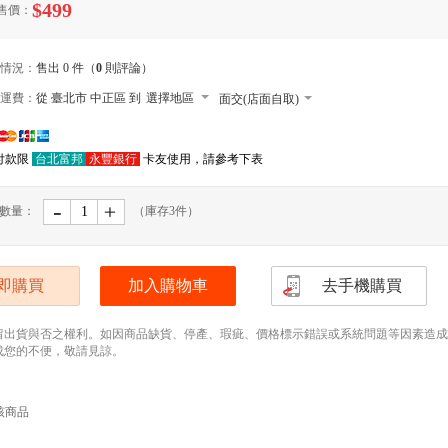
$499
售價：
情況：
售出 0 件（
0
則評論）
運費：
從 臺北市 中正區 到
選擇地區
面交(店面自取)
本島郵寄宅配
付款限
台北富邦
永豐銀行
卡友使用，請參考下表
郵寄小包裹
外島郵寄宅配
-
﹢
數量：
（庫存
3
件）
便利店取貨 寄送尺寸長寬高105cm以內，最
(需先匯款)
本島大型宅配
即購買
加入購物車
去手機購買
留出貨與否之權利。如因商品缺貨、停產、瑕疵、價格標示錯誤或系統問題等因素造成無法
成您的不便，敬請見諒。
該商品