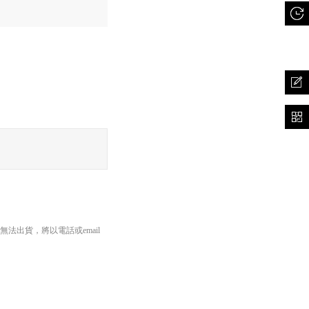
長邊45cm以內、重量5公斤
出貨，將以電話或email