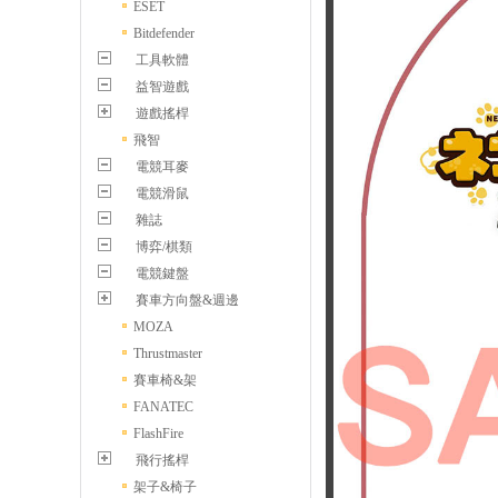
ESET
Bitdefender
工具軟體
益智遊戲
遊戲搖桿
飛智
電競耳麥
電競滑鼠
雜誌
博弈/棋類
電競鍵盤
賽車方向盤&週邊
MOZA
Thrustmaster
賽車椅&架
FANATEC
FlashFire
飛行搖桿
架子&椅子