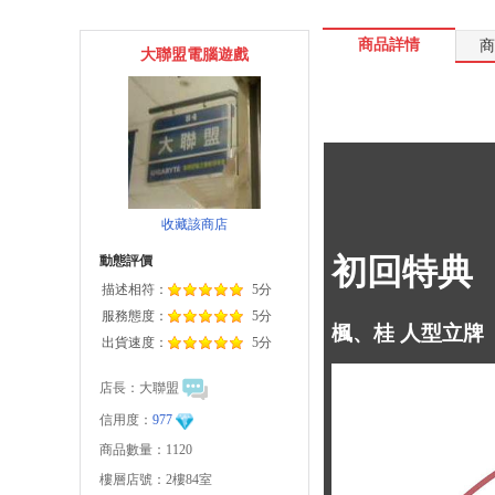
商品詳情
商
大聯盟電腦遊戲
收藏該商店
初回特典
動態評價
描述相符：
5分
服務態度：
5分
楓、桂 人型立牌
出貨速度：
5分
店長：
大聯盟
信用度：
977
商品數量：1120
樓層店號：2樓84室