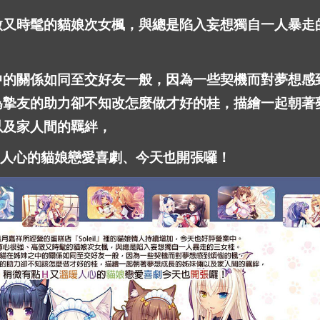
傲又時髦的貓娘次女楓，與總是陷入妄想獨自一人暴走
中的關係如同至交好友一般，因為一些契機而對夢想感
為摯友的助力卻不知改怎麼做才好的桂，描繪一起朝著
以及家人間的羈絆，
暖人心的貓娘戀愛喜劇、今天也開張囉！