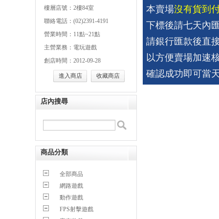
本賣場
沒有貨到
樓層店號：2樓84室
聯絡電話：(02)2391-4191
下標後請七天內匯
營業時間：11點~21點
請銀行匯款後直
主營業務：電玩遊戲
以方便賣場加速
創店時間：2012-09-28
確認成功即可當
進入商店
收藏商店
店內搜尋
商品分類
全部商品
網路遊戲
動作遊戲
FPS射擊遊戲