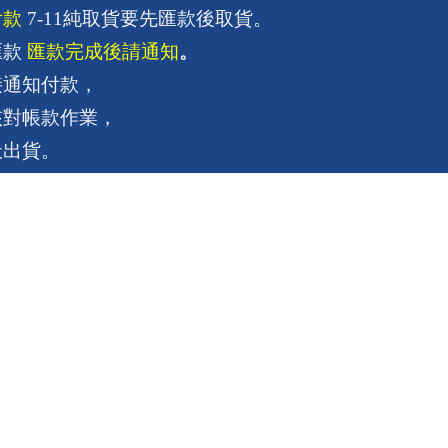
付款
 7-11純取貨要先匯款後取貨。
款 
匯款完成後請通知
。
接通知付款，
核對帳款作業，
天出貨。