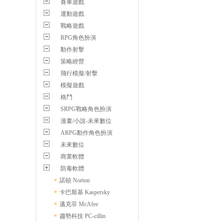
賽車遊戲
運動遊戲
戰略遊戲
RPG角色扮演
動作射擊
策略經營
飛行模擬/射擊
模擬遊戲
格鬥
SRPG戰略角色扮演
漫畫/小說-未來數位
ARPG動作角色扮演
未來數位
商業軟體
防毒軟體
諾頓 Norton
卡巴斯基 Kaspersky
邁克菲 McAfee
趨勢科技 PC-cillin