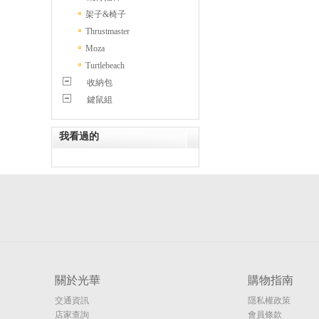
架子&椅子
Thrustmaster
Moza
Turtlebeach
收納包
鍵鼠組
我看過的
關於光華
購物指南
交通資訊
隱私權政策
店家查詢
會員條款