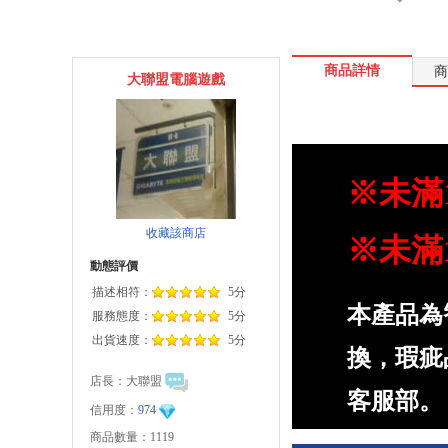
商品詳情
商
大聯盟電腦遊戲
※未滿
收藏該商店
※未滿
動態評價
描述相符：
5分
本產品為
服務態度：
5分
出貨速度：
5分
換，瑕疵
店長：
大聯盟
客服部。
信用度：
974
商品數量：1119