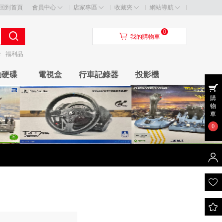
回到首頁
會員中心
店家專區
收藏夾
網站導航
0
󰃦
我的購物車
卡
福利品
動硬碟
電視盒
行車記錄器
投影機
購
物
車
0