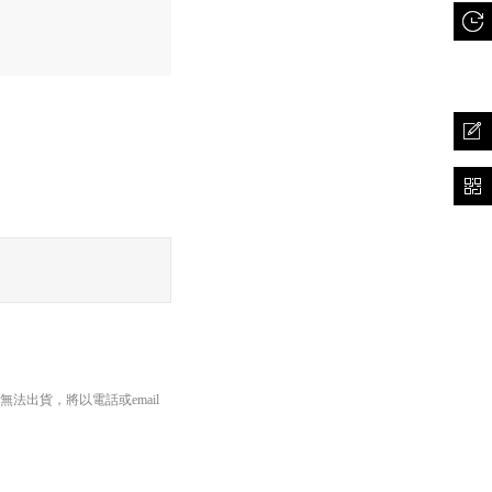
長邊45cm以內、重量5公斤
出貨，將以電話或email