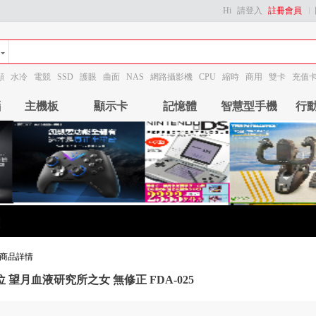
Hi
請登入
註冊會員
顯
水冷
電競
SSD
護眼
曲面
NAS
網路攝影機
CPU
縮時
商用
雙卡
充值
腦
主機板
顯示卡
記憶體
智慧型手機
行
商品詳情
 望月血液研究所之女 無修正 FDA-025