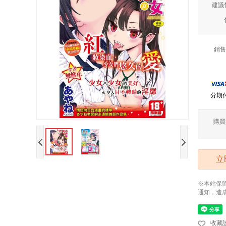
建議
銷售
分期
購買
立
※本站保
通知，造
收藏