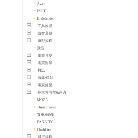
Avast
ESET
Bitdefender
工具軟體
益智遊戲
遊戲搖桿
飛智
電競耳麥
電競滑鼠
雜誌
博弈/棋類
電競鍵盤
賽車方向盤&週邊
MOZA
Thrustmaster
賽車椅&架
FANATEC
FlashFire
飛行搖桿