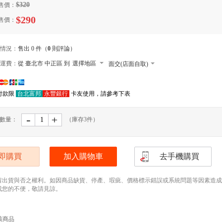
$320
售價：
$290
售價：
情況：
售出 0 件（
0
則評論）
運費：
從 臺北市 中正區 到
選擇地區
面交(店面自取)
本島郵寄宅配
付款限
台北富邦
永豐銀行
卡友使用，請參考下表
郵寄小包裹
外島郵寄宅配
-
﹢
數量：
（庫存
3
件）
便利店取貨 寄送尺寸長寬高105cm以內，最
(需先匯款)
本島大型宅配
即購買
加入購物車
去手機購買
留出貨與否之權利。如因商品缺貨、停產、瑕疵、價格標示錯誤或系統問題等因素造成無法
成您的不便，敬請見諒。
該商品