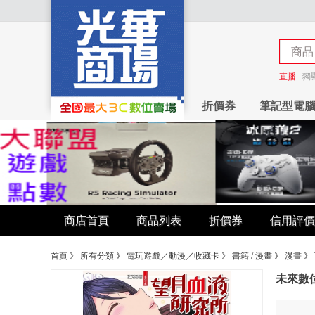
商品
商店
直播
獨
折價券
筆記型電
商店首頁
商品列表
折價券
信用評價
首頁
》
所有分類
》
電玩遊戲／動漫／收藏卡
》
書籍 / 漫畫
》
漫畫
》
未來數位