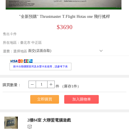
󰄔
"全新預購" Thrustmaster T.Flight Hotas one 飛行搖桿
$3690
售出 0 件
所在地區：臺北市 中正區
面交(店面自取)
󰄘
運費：
選擇地區
本島郵寄宅配
郵寄小包裹
外島郵寄宅配
刷卡分期價限富邦及永豐卡友使用，請參考下表
便利店取貨 寄送尺寸長寬高105cm以內，最長邊45cm以內、重量5公
本島大型宅配
購買數量：
-
+
件 （庫存
1
件）
立即購買
加入購物車
2樓84室 大聯盟電腦遊戲
󰃨