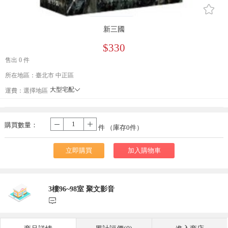
󰄔
新三國
$330
售出 0 件
所在地區：臺北市 中正區
大型宅配
󰄘
運費：
選擇地區
貨到付款
宅配
購買數量：
-
+
件 （庫存
0
件）
立即購買
加入購物車
3樓96~98室 聚文影音
󰃨