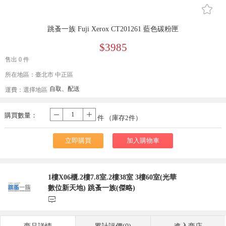
󰄔
跳蚤一族 Fuji Xerox CT201261 藍色碳粉匣
$3985
售出 0 件
所在地區：臺北市 中正區
自取、配送
運費：
選擇地區
購買數量：
-
+
件 （庫存
2
件）
立即購買
加入購物車
1樓X06櫃.2樓7.8室.2樓38室 3樓60室(光華
數位新天地) 跳蚤一族(傑略)
󰃨