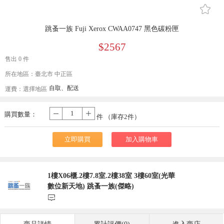
󰄔
跳蚤一族 Fuji Xerox CWAA0747 黑色碳粉匣
$2567
售出 0 件
所在地區：臺北市 中正區
自取、配送
運費：
選擇地區
購買數量：
-
+
件 （庫存
2
件）
立即購買
加入購物車
1樓X06櫃.2樓7.8室.2樓38室 3樓60室(光華
數位新天地) 跳蚤一族(傑略)
󰃨