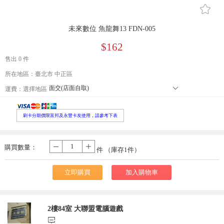
󰄔
未來數位 魚龍舞13 FDN-005
$162
售出 0 件
所在地區：臺北市 中正區
面交(店面自取)
󰄘
運費：
選擇地區
本島郵寄宅配
郵寄小包裹
外島郵寄宅配
刷卡分期價限富邦及永豐卡友使用，請參考下表
便利店取貨 寄送尺寸長寬高105cm以內，最長邊45cm以內、重量5公
本島大型宅配
購買數量：
-
+
件 （庫存
1
件）
立即購買
加入購物車
2樓84室 大聯盟電腦遊戲
󰃨