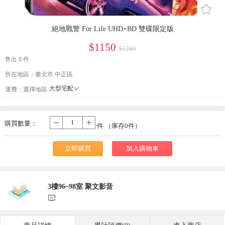
󰄔
絕地戰警 For Life UHD+BD 雙碟限定版
$1150
$1280
售出 0 件
所在地區：臺北市 中正區
大型宅配
󰄘
運費：
選擇地區
貨到付款
宅配
購買數量：
-
+
件 （庫存
0
件）
立即購買
加入購物車
3樓96~98室 聚文影音
󰃨