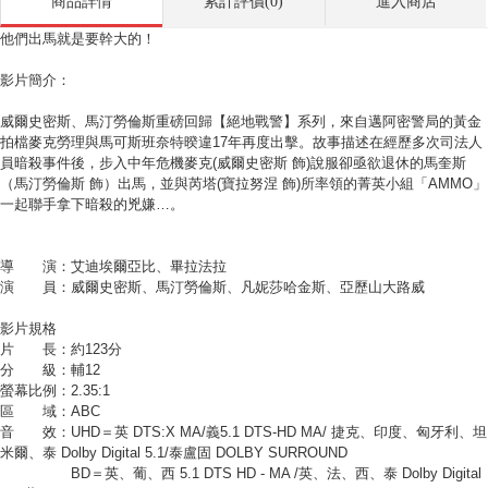
商品詳情
累計評價(0)
進入商店
他們出馬就是要幹大的！
影片簡介：
威爾史密斯、馬汀勞倫斯重磅回歸【絕地戰警】系列，來自邁阿密警局的黃金
拍檔麥克勞理與馬可斯班奈特暌違17年再度出擊。故事描述在經歷多次司法人
員暗殺事件後，步入中年危機麥克(威爾史密斯 飾)說服卻亟欲退休的馬奎斯
（馬汀勞倫斯 飾）出馬，並與芮塔(寶拉努涅 飾)所率領的菁英小組「AMMO」
一起聯手拿下暗殺的兇嫌…。
導 演：艾迪埃爾亞比、畢拉法拉
演 員：威爾史密斯、馬汀勞倫斯、凡妮莎哈金斯、亞歷山大路威
影片規格
片 長：約123分
分 級：輔12
螢幕比例：2.35:1
區 域：ABC
音 效：UHD＝英 DTS:X MA/義5.1 DTS-HD MA/ 捷克、印度、匈牙利、坦
米爾、泰 Dolby Digital 5.1/泰盧固 DOLBY SURROUND
BD＝英、葡、西 5.1 DTS HD - MA /英、法、西、泰 Dolby Digital