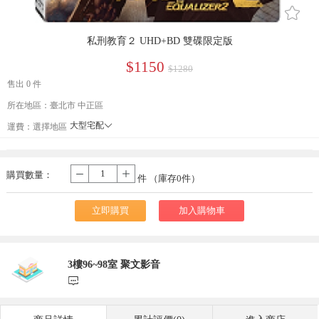
󰄔
私刑教育２ UHD+BD 雙碟限定版
$1150
$1280
售出 0 件
所在地區：臺北市 中正區
大型宅配
󰄘
運費：
選擇地區
貨到付款
宅配
購買數量：
-
+
件 （庫存
0
件）
立即購買
加入購物車
3樓96~98室 聚文影音
󰃨