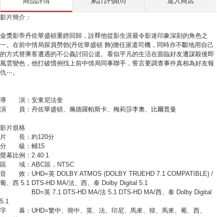
商品詳情
累計評價(0)
進入商店
影片簡介：
金獎影帝丹佐華盛頓重鎊回歸，詮釋他從影生涯最令影迷印象深刻的角色之
一。在前中情局探員勞勃(丹佐華盛頓 飾)擔任派遣司機，同時亦不斷地用自己
的方式替乘客遭遇的不公義討回公道。看似平凡的生活在面臨好友遭謀殺後即
風雲變色，他打破慣例找上前中情局同事聯手，誓言要調查事件真相為好友報
仇⋯。
導 演：安東尼法奎
演 員：丹佐華盛頓、佩德羅帕斯卡、梅莉莎李奧、比爾普曼
影片規格
片 長：約120分
分 級：輔15
螢幕比例：2.40:1
區 域：ABC區，NTSC
音 效：UHD=英 DOLBY ATMOS (DOLBY TRUEHD 7.1 COMPATIBLE) /
葡、西 5.1 DTS-HD MA/法、西、泰 Dolby Digital 5.1
BD=英 7.1 DTS-HD MA/法 5.1 DTS-HD MA/西、泰 Dolby Digital
5.1
字 幕：UHD=繁中、簡中、英、法、印尼、馬來、韓、馬來、葡、西、