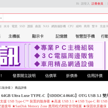
Hi
請登入
註冊會員
顯
水冷
電競
SSD
護眼
曲面
NAS
網路攝影機
CPU
縮時
商用
雙卡
充值
腦
主機板
顯示卡
記憶體
智慧型手機
行
！
發票開立說明
估價單
折價券
信用評價
6G隨身碟
》
商品詳情
k 64GB Ultra Luxe TYPE-C【SDDDC4-064G】OTG USB 3.1 
 USB Type-C™ 裝置的隨身碟 ★高速 USB 3.1 ★USB Type-C 和 USB
A 雙連接埠 ★SanDisk Memory Zone 應用程式輕鬆管理檔案 ★保固依原廠保