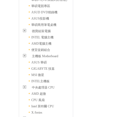
華碩電競專區
ASUD DVD燒錄機
ASUS投影機
華碩商用筆電桌機
德寶組裝電腦
INTEL 電腦主機
AMD電腦主機
便宜促銷組合
主機板 Motherboard
ASUS 華碩
GIGABYTE 技嘉
MSI 微星
INTEL主機板
中央處理器 CPU
AMD 超微
CPU 風扇
Intel 英特爾 CPU
X-Series