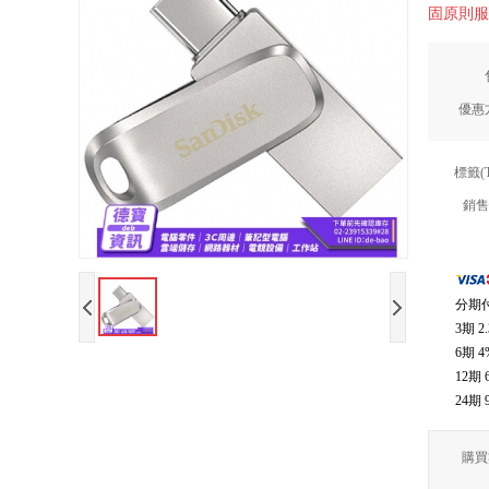
固原則服
優惠
標籤(
銷售
分期
3期
2
6期
4
12期
24期
購買