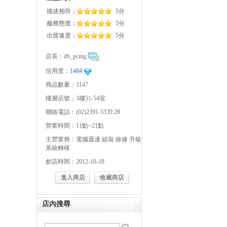
描述相符：
5分
服務態度：
5分
出貨速度：
5分
店長：
db_pcing
信用度：
1484
商品數量：3147
樓層店號：3樓51-54室
聯絡電話：(02)2391-5339 28
營業時間：11點~21點
主營業務：電腦週邊 組裝 維修 升級
系統轉移
創店時間：2012-10-18
進入商店
收藏商店
店內搜尋