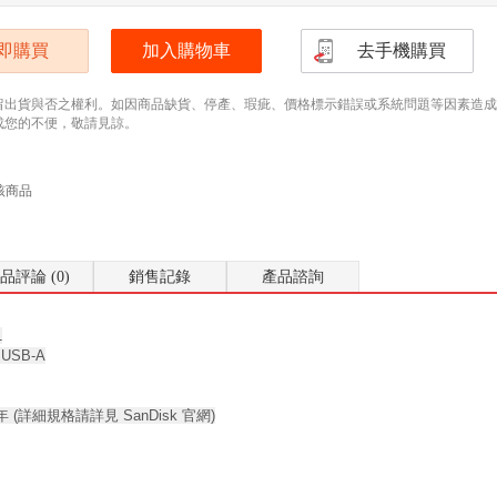
即購買
加入購物車
去手機購買
留出貨與否之權利。如因商品缺貨、停產、瑕疵、價格標示錯誤或系統問題等因素造成無法
成您的不便，敬請見諒。
該商品
品評論 (0)
銷售記錄
產品諮詢
1
 USB-A
年 (詳細規格請詳見 SanDisk 官網)