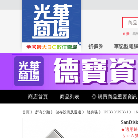
商品
商店
直播
獨
折價券
筆記型電
商店首頁
商品列表
◎ 購買商品重要資訊
首頁
》
所有分類
》
儲存設備及週邊
》
隨身碟
》
USB3.0/USB3.1
》
1
SanDis
★適用於支援
Type-