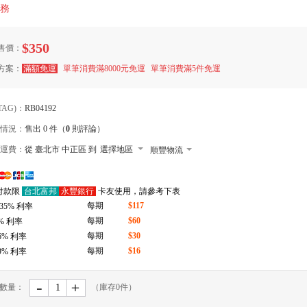
務
$350
售價：
方案：
滿額免運
單筆消費滿8000元免運
單筆消費滿5件免運
TAG)：
RB04192
情況：
售出 0 件（
0
則評論）
運費：
從 臺北市 中正區 到
選擇地區
順豐物流
7-11 店到店下單前請加 LINE: de-bao
付款限
台北富邦
永豐銀行
卡友使用，請參考下表
郵局
每期
$117
.35
% 利率
拉拉快遞
每期
$60
% 利率
每期
$30
6
% 利率
每期
$16
9
% 利率
-
﹢
數量：
（庫存
0
件）