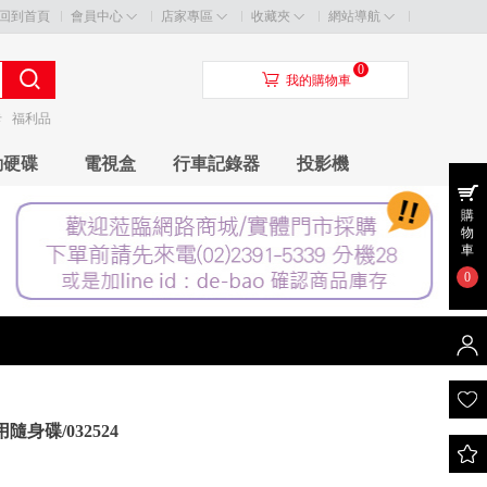
回到首頁
會員中心
店家專區
收藏夾
網站導航
0
󰃦
我的購物車
卡
福利品
動硬碟
電視盒
行車記錄器
投影機
購
物
車
0
雙用隨身碟/032524