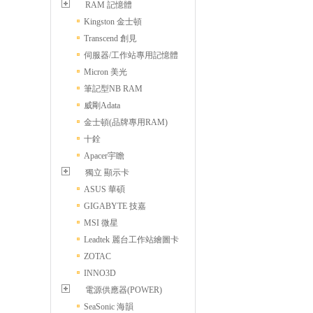
RAM 記憶體
Kingston 金士頓
Transcend 創見
伺服器/工作站專用記憶體
Micron 美光
筆記型NB RAM
威剛Adata
金士頓(品牌專用RAM)
十銓
Apacer宇瞻
獨立 顯示卡
ASUS 華碩
GIGABYTE 技嘉
MSI 微星
Leadtek 麗台工作站繪圖卡
ZOTAC
INNO3D
電源供應器(POWER)
SeaSonic 海韻