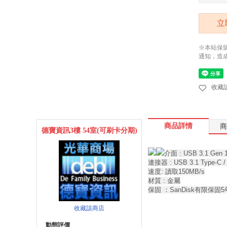
立
※本站保
通知，造
收藏
商品詳情
商
德寶資訊3樓 54室(可刷卡分期)
介面 : USB 3.1 Gen 
連接器 : USB 3.1 Type-C /
速度: 讀取150MB/s
材質 : 金屬
保固 ：SanDisk有限保固5
收藏該商店
動態評價