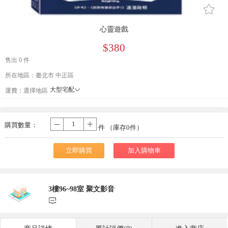
󰄔
心靈遊戲
$380
售出 0 件
所在地區：臺北市 中正區
大型宅配
󰄘
運費：
選擇地區
貨到付款
宅配
購買數量：
-
+
件 （庫存
0
件）
立即購買
加入購物車
3樓96~98室 聚文影音
󰃨