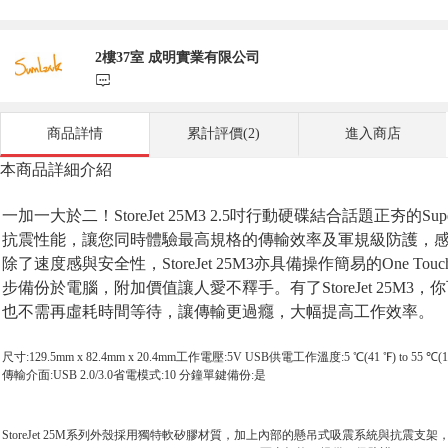
2樓37室 成明實業有限公司
󰃨
商品詳情
累計評價(2)
進入商店
本商品詳細介紹
一加一大於二！StoreJet 25M3 2.5吋行動硬碟結合話題正夯的SuperS
抗震性能，讓您同時體驗最高規格的傳輸效率及軍規級防護，
除了速度感與安全性，StoreJet 25M3亦具備操作簡易的One
步備份於電腦，附加價值讓人愛不釋手。有了StoreJet 25M
也不需再虛耗時間等待，讓傳輸更過癮，大幅提高工作效率。
尺寸:129.5mm x 82.4mm x 20.4mm工作電壓:5V USB供電工作溫度:5 ℃(41 ℉) to 55 ℃
傳輸介面:USB 2.0/3.0省電模式:10 分鐘單鍵備份:是
StoreJet 25M系列外殼採用獨特軟矽膠材質，加上內部的懸吊式吸震系統與抗震