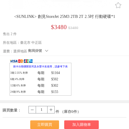
󰄔
<SUNLINK> 創見StoreJet 25M3 2TB 2T 2.5吋 行動硬碟*1
$3480
$3480
售出 2 件
所在地區：臺北市 中正區
郵局掛號
󰄘
運費：
選擇地區
宅配(郵局掛號)
7-11取貨
刷卡分期價限富邦及永豐卡友使用，請參考下表
每期
$1164
3期
2.35
% 利率
每期
$592
6期
4
% 利率
每期
$302
12期
6
% 利率
每期
$155
24期
9
% 利率
購買數量：
-
+
件 （庫存
0
件）
立即購買
加入購物車