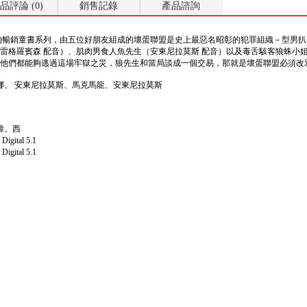
品評論 (0)
銷售記錄
產品諮詢
的暢銷童書系列，由五位好朋友組成的壞蛋聯盟是史上最惡名昭彰的犯罪組織－型男扒
雷格羅賓森 配音）、肌肉男食人魚先生（安東尼拉莫斯 配音）以及毒舌駭客狼蛛小
他們都能夠逃過這場牢獄之災，狼先生和當局談成一個交易，那就是壞蛋聯盟必須改
菲娜、 安東尼拉莫斯、馬克馬龍、安東尼拉莫斯
韓、西
ital 5.1
ital 5.1