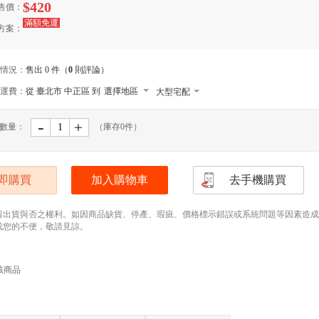
$420
售價：
滿額免運
方案：
情況：
售出 0 件（
0
則評論）
運費：
從 臺北市 中正區 到
選擇地區
大型宅配
貨到付款
-
﹢
數量：
（庫存
0
件）
宅配
即購買
加入購物車
去手機購買
留出貨與否之權利。如因商品缺貨、停產、瑕疵、價格標示錯誤或系統問題等因素造成無法
成您的不便，敬請見諒。
該商品