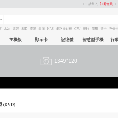
Hi
請登入
註冊會員
顯
水冷
電競
SSD
護眼
曲面
NAS
網路攝影機
CPU
縮時
商用
雙卡
充值
腦
主機板
顯示卡
記憶體
智慧型手機
行
 (DVD)