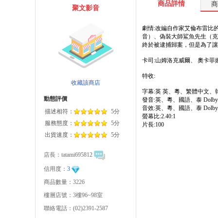
商品詳情
商
聚文影音
劇情:改編自作家艾倫布雷比
音）、偽裝大師鯊魚先生（克
終於被逮捕歸案，但是為了讓
卡司:山姆洛克威爾、 奧卡
特收:
收藏該商店
字幕:英 英、粵、繁體中文、
動態評價
發音:英、粵、國語、泰 Dolby Dig
音效:英、粵、國語、泰 Dolby Dig
描述相符：
5分
螢幕比:2.40:1
服務態度：
5分
片長:100
出貨速度：
5分
店長：
tatami695812
信用度：
3
商品數量：3226
樓層店號：3樓96~98室
聯絡電話：(02)2391-2587