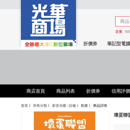
商品
商店
直播
獨
折價券
筆記型電
商店首頁
商品列表
折價券
信用評價
首頁
》
所有分類
》
影音光碟 / 設備
》
動畫
》
商品詳情
壞蛋聯盟