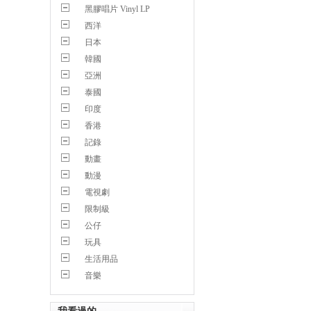
黑膠唱片 Vinyl LP
西洋
日本
韓國
亞洲
泰國
印度
香港
記錄
動畫
動漫
電視劇
限制級
公仔
玩具
生活用品
音樂