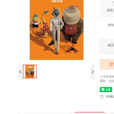
優惠
銷售
購買
立
※本站保
通知，造
收藏