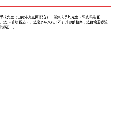
手狼先生（山姆洛克威爾 配音）、開鎖高手蛇先生（馬克馬隆 配
姐（奧卡菲娜 配音）。這麼多年來犯下不計其數的搶案，這群壞蛋聯盟
邪歸正…。