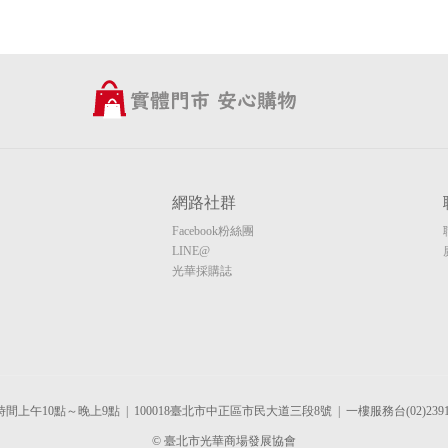
網路社群
Facebook粉絲團
LINE@
光華採購誌
間上午10點～晚上9點 | 100018臺北市中正區市民大道三段8號 | 一樓服務台(02)2391-
© 臺北市光華商場發展協會