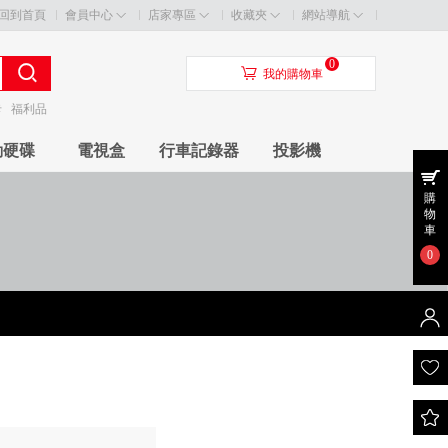
回到首頁
會員中心
店家專區
收藏夾
網站導航
0
󰃦
我的購物車
卡
福利品
動硬碟
電視盒
行車記錄器
投影機
購
物
車
0