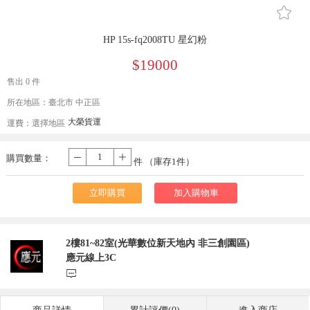
󰄔
HP 15s-fq2008TU 星幻粉
$19000
售出 0 件
所在地區：臺北市 中正區
大榮貨運
運費：
選擇地區
購買數量：
-
+
件 （庫存
1
件）
立即購買
加入購物車
2樓81~82室(光華數位新天地內 非三創園區)
應元線上3C
󰃨