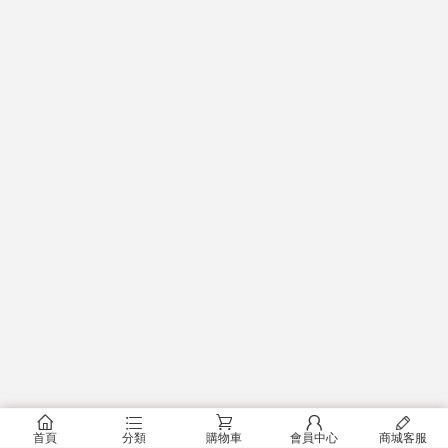
󰂠
󰂦
󰂟
󰂢
󰄦
首頁
分類
購物車
會員中心
商城客服