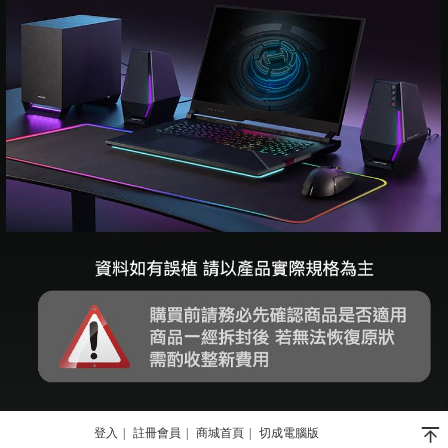
󰄬
登入
|
註冊會員
|
商城首頁
|
切成電腦版