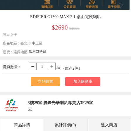
󰄔
EDIFIER G1500 MAX 2.1 桌面電競喇叭
$2690
$2990
售出 0 件
所在地區：臺北市 中正區
郵局或快遞
運費：
選擇地區
購買數量：
-
+
件 （庫存
2
件）
立即購買
加入購物車
3樓29室 勝鋒光華喇叭專賣店3F29室
󰃨
商品詳情
累計評價(0)
進入商店