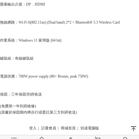
螢幕輸出介面：DP．HDMI
無線網路：Wi-Fi 6(802.11ax) (Dual band) 2*2 + Bluetooth® 5.3 Wireless Card
作業系統：Windows 11 家用版 (64 bit)
鍵鼠組：有線鍵鼠組
電源供應：700W power supply (80+ Bronze, peak 750W)
保固：三年保固/到府收送
(免費第一年到府維修)
(原廠於保固期內將自行或委託第三方到府收送)
󰄬
登入
|
註冊會員
|
商城首頁
|
切成電腦版