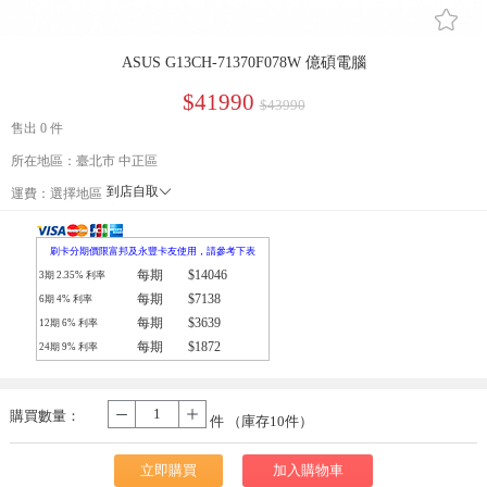
󰄔
ASUS G13CH-71370F078W 億碩電腦
$41990
$43990
售出 0 件
所在地區：臺北市 中正區
到店自取
󰄘
運費：
選擇地區
宅配通
刷卡分期價限富邦及永豐卡友使用，請參考下表
每期
$14046
3期
2.35
% 利率
每期
$7138
6期
4
% 利率
每期
$3639
12期
6
% 利率
每期
$1872
24期
9
% 利率
購買數量：
-
+
件 （庫存
10
件）
立即購買
加入購物車