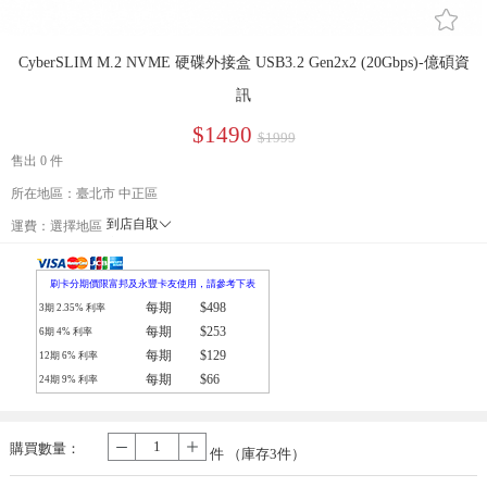
󰄔
CyberSLIM M.2 NVME 硬碟外接盒 USB3.2 Gen2x2 (20Gbps)-億碩資
訊
$1490
$1999
售出 0 件
所在地區：臺北市 中正區
到店自取
󰄘
運費：
選擇地區
宅配通
刷卡分期價限富邦及永豐卡友使用，請參考下表
每期
$498
3期
2.35
% 利率
每期
$253
6期
4
% 利率
每期
$129
12期
6
% 利率
每期
$66
24期
9
% 利率
購買數量：
-
+
件 （庫存
3
件）