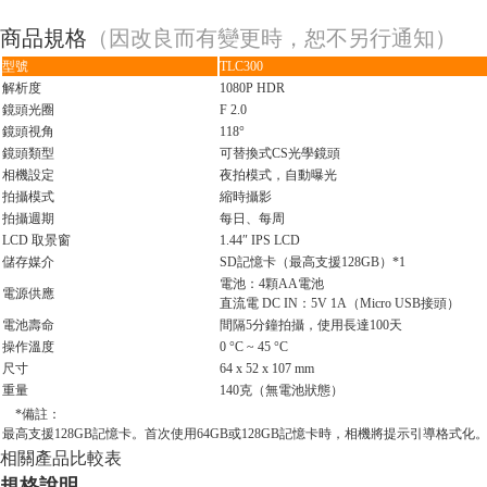
商品規格
（因改良而有變更時，恕不另行通知）
型號
TLC300
解析度
1080P HDR
鏡頭光圈
F 2.0
鏡頭視角
118°
鏡頭類型
可替換式CS光學鏡頭
相機設定
夜拍模式，自動曝光
拍攝模式
縮時攝影
拍攝週期
每日、每周
LCD 取景窗
1.44″ IPS LCD
儲存媒介
SD記憶卡（最高支援128GB）
*1
電池：4顆AA電池
電源供應
直流電 DC IN：5V 1A（Micro USB接頭）
電池壽命
間隔5分鐘拍攝，使用長達100天
操作溫度
0 °C ~ 45 °C
尺寸
64 x 52 x 107 mm
重量
140克（無電池狀態）
*備註：
最高支援128GB記憶卡。首次使用64GB或128GB記憶卡時，相機將提示引導格式化
相關產品比較表
規格說明