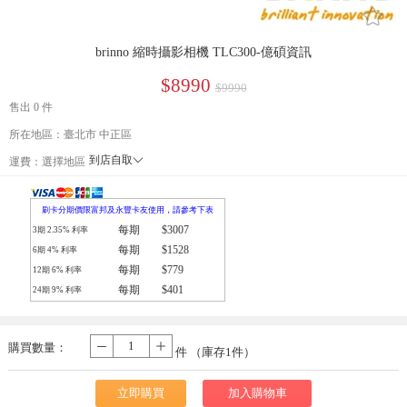
󰄔
brinno 縮時攝影相機 TLC300-億碩資訊
$8990
$9990
售出 0 件
所在地區：臺北市 中正區
到店自取
󰄘
運費：
選擇地區
宅配通
刷卡分期價限富邦及永豐卡友使用，請參考下表
每期
$3007
3期
2.35
% 利率
每期
$1528
6期
4
% 利率
每期
$779
12期
6
% 利率
每期
$401
24期
9
% 利率
購買數量：
-
+
件 （庫存
1
件）
立即購買
加入購物車