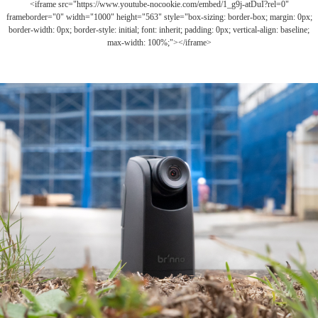
<iframe src="https://www.youtube-nocookie.com/embed/1_g9j-atDuI?rel=0"
frameborder="0" width="1000" height="563" style="box-sizing: border-box; margin: 0px;
border-width: 0px; border-style: initial; font: inherit; padding: 0px; vertical-align: baseline;
max-width: 100%;"></iframe>