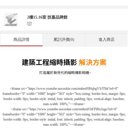
2樓15.16室 技嘉品牌館
󰃨
商品詳情
累計評價(0)
進入商店
<iframe src="https://www.youtube-nocookie.com/embed/0HqbgVSJThk?rel=0"
frameborder="0" width="1000" height="563" style="box-sizing: border-box; margin: 0px;
border-width: 0px; border-style: initial; font: inherit; padding: 0px; vertical-align: baseline;
max-width: 100%;"></iframe>
<iframe src="https://www.youtube-nocookie.com/embed/OtFPlHsJugo?rel=0"
frameborder="0" width="1000" height="563" style="box-sizing: border-box; margin: 0px;
border-width: 0px; border-style: initial; font: inherit; padding: 0px; vertical-align: baseline;
max-width: 100%;"></iframe>