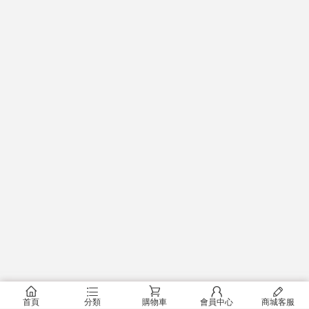
󰂠
󰂦
󰂟
󰂢
󰄦
首頁
分類
購物車
會員中心
商城客服