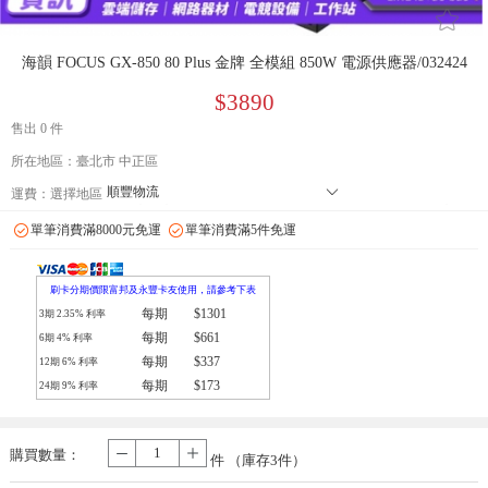
󰄔
海韻 FOCUS GX-850 80 Plus 金牌 全模組 850W 電源供應器/032424
$3890
售出 0 件
所在地區：臺北市 中正區
順豐物流
󰄘
運費：
選擇地區
7-11 店到店下單前請加 LINE: de-bao 聯繫人:林小姐 只能到店付款
單筆消費滿8000元免運
單筆消費滿5件免運
郵局
拉拉快遞
刷卡分期價限富邦及永豐卡友使用，請參考下表
每期
$1301
3期
2.35
% 利率
每期
$661
6期
4
% 利率
每期
$337
12期
6
% 利率
每期
$173
24期
9
% 利率
購買數量：
-
+
件 （庫存
3
件）