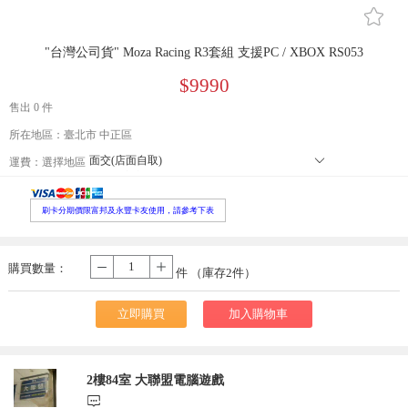
󰄔
"台灣公司貨" Moza Racing R3套組 支援PC / XBOX RS053
$9990
售出 0 件
所在地區：臺北市 中正區
面交(店面自取)
󰄘
運費：
選擇地區
本島郵寄宅配
郵寄小包裹
外島郵寄宅配
刷卡分期價限富邦及永豐卡友使用，請參考下表
便利店取貨 寄送尺寸長寬高105cm以內，最長邊45cm以內、重量5公
本島大型宅配
購買數量：
-
+
件 （庫存
2
件）
立即購買
加入購物車
2樓84室 大聯盟電腦遊戲
󰃨