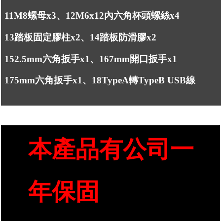
11
M8螺母x3、12
M6x12內六角杯頭螺絲x4
13
踏板固定膠柱x2、14
踏板防滑膠x2
15
2.5mm六角扳手x1、16
7mm開口扳手x1
17
5mm六角扳手x1、18
TypeA轉TypeB USB線
本產品有公司一
年保固