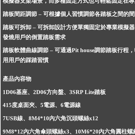
模擬器支架場景，而多種固定方式也可輕鬆固定在專
踏板間距調節 – 可根據個人習慣調節各踏板之間的
踏板可拆卸 – 可拆卸設計方便單獨固定於專業模擬
發燒用戶的倒置踏板需求
踏板軟體曲線調節 – 可通過Pit house調節踏板行
用用戶的踩踏習慣
產品內容物
1
D06基座、2
D06方向盤、3
SRP Lite踏板
4
15度桌面夾、5
電源、6
電源線
7
USB線、8
M4*10內六角沉頭螺絲x12
9
M8*12內六角傘頭螺絲x3、10
M6*20內六角圓柱螺