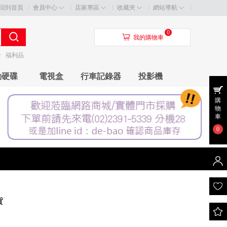
回到首頁
會員中心
店家專區
收藏夾
網站導航
0
󰃦
我的購物車
卡
福利品
動硬碟
電視盒
行車記錄器
投影機
購
物
車
0
貨