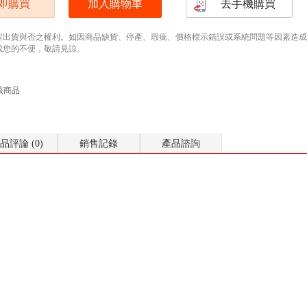
即購買
加入購物車
去手機購買
留出貨與否之權利。如因商品缺貨、停產、瑕疵、價格標示錯誤或系統問題等因素造成無法
成您的不便，敬請見諒。
該商品
品評論 (0)
銷售記錄
產品諮詢