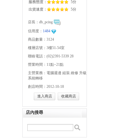
服務態度：
5分
出貨速度：
5分
店長：
db_pcing
信用度：
1484
商品數量：3124
樓層店號：3樓51-54室
聯絡電話：(02)2391-5339 28
營業時間：11點~21點
主營業務：電腦週邊 組裝 維修 升級
系統轉移
創店時間：2012-10-18
進入商店
收藏商店
店內搜尋