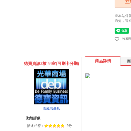
立
※本站保
通知，造
收藏
商品詳情
商
德寶資訊3樓 54室(可刷卡分期)
收藏該商店
動態評價
描述相符：
5分