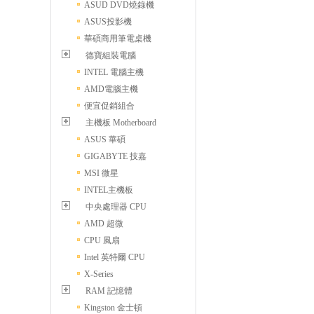
ASUD DVD燒錄機
ASUS投影機
華碩商用筆電桌機
德寶組裝電腦
INTEL 電腦主機
AMD電腦主機
便宜促銷組合
主機板 Motherboard
ASUS 華碩
GIGABYTE 技嘉
MSI 微星
INTEL主機板
中央處理器 CPU
AMD 超微
CPU 風扇
Intel 英特爾 CPU
X-Series
RAM 記憶體
Kingston 金士頓