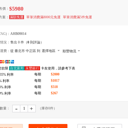
$5980
售價：
方案：
滿額免運
單筆消費滿8000元免運
單筆消費滿5件免運
TAG)：
AHB09014
情況：
售出 0 件（
0
則評論）
運費：
從 臺北市 中正區 到
選擇地區
順豐物流
7-11 店到店下單前請加 LINE: de-bao
付款限
台北富邦
永豐銀行
卡友使用，請參考下表
郵局
每期
$2000
.35
% 利率
拉拉快遞
每期
$1017
% 利率
每期
$518
6
% 利率
每期
$267
9
% 利率
-
﹢
數量：
（庫存
0
件）