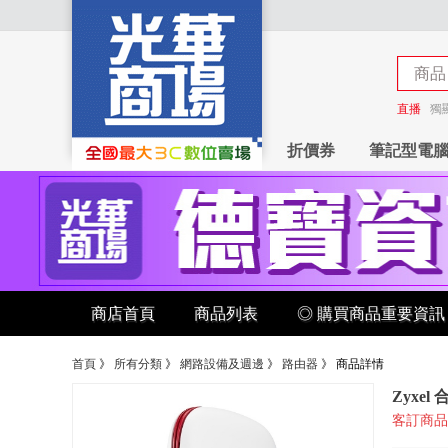
商品
商店
直播
獨
折價券
筆記型電
商店首頁
商品列表
◎ 購買商品重要資訊
首頁
》
所有分類
》
網路設備及週邊
》
路由器
》
商品詳情
Zyxe
客訂商品 可