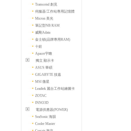
Transcend 創見
伺服器/工作站專用記憶體
Micron 美光
筆記型NB RAM
威剛Adata
金士頓(品牌專用RAM)
十銓
Apacer宇瞻
獨立 顯示卡
ASUS 華碩
GIGABYTE 技嘉
MSI 微星
Leadtek 麗台工作站繪圖卡
ZOTAC
INNO3D
電源供應器(POWER)
SeaSonic 海韻
Cooler Master
Corsair 海盜