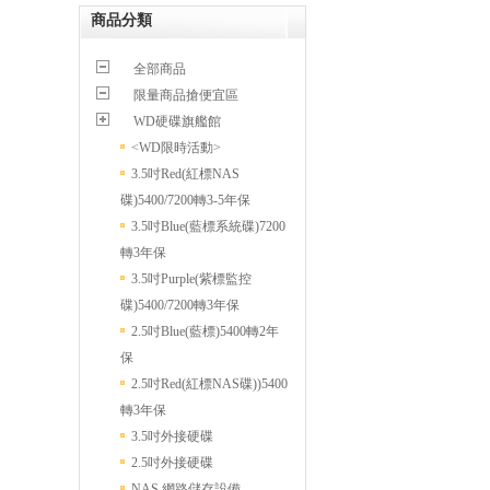
商品分類
全部商品
限量商品搶便宜區
WD硬碟旗艦館
<WD限時活動>
3.5吋Red(紅標NAS
碟)5400/7200轉3-5年保
3.5吋Blue(藍標系統碟)7200
轉3年保
3.5吋Purple(紫標監控
碟)5400/7200轉3年保
2.5吋Blue(藍標)5400轉2年
保
2.5吋Red(紅標NAS碟))5400
轉3年保
3.5吋外接硬碟
2.5吋外接硬碟
NAS 網路儲存設備