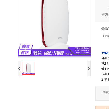
優惠
標籤(
銷售
分期
3期
2
6期
4
12期
24期
購買