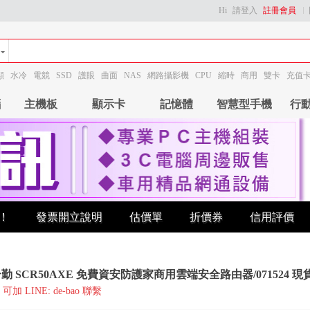
Hi
請登入
註冊會員
顯
水冷
電競
SSD
護眼
曲面
NAS
網路攝影機
CPU
縮時
商用
雙卡
充值
腦
主機板
顯示卡
記憶體
智慧型手機
行
！
發票開立說明
估價單
折價券
信用評價
l 合勤 SCR50AXE 免費資安防護家商用雲端安全路由器/071524 現
加 LINE: de-bao 聯繫