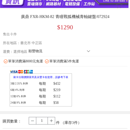
󰄔
廣鼎 FXR-HKM-82 青瞳戰狐機械青軸鍵盤/072924
$1290
售出 0 件
所在地區：臺北市 中正區
順豐物流
󰄘
運費：
選擇地區
7-11 店到店下單前請加 LINE: de-bao 聯繫人:林小姐 只能到店付款
單筆消費滿8000元免運
單筆消費滿5件免運
郵局
拉拉快遞
刷卡分期價限富邦及永豐卡友使用，請參考下表
每期
$432
3期
2.35
% 利率
每期
$219
6期
4
% 利率
每期
$112
12期
6
% 利率
每期
$58
24期
9
% 利率
購買數量：
-
+
件 （庫存
3
件）