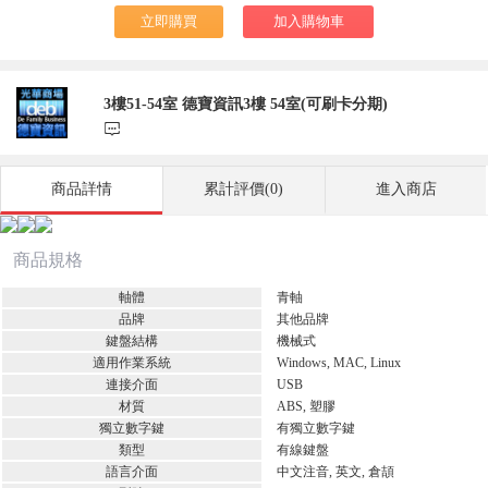
立即購買
加入購物車
3樓51-54室 德寶資訊3樓 54室(可刷卡分期)
󰃨
商品詳情
累計評價(0)
進入商店
商品規格
軸體
青軸
品牌
其他品牌
鍵盤結構
機械式
適用作業系統
Windows, MAC, Linux
連接介面
USB
材質
ABS, 塑膠
獨立數字鍵
有獨立數字鍵
類型
有線鍵盤
語言介面
中文注音, 英文, 倉頡