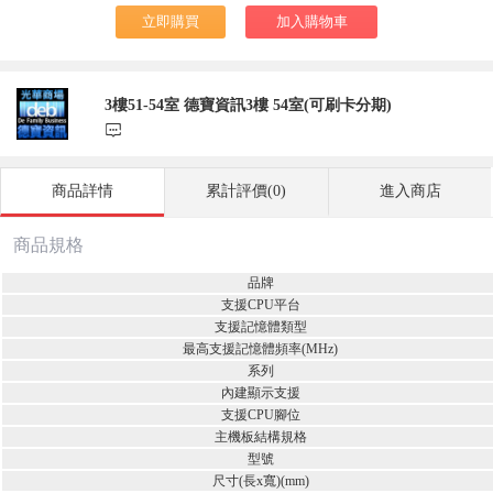
立即購買
加入購物車
3樓51-54室 德寶資訊3樓 54室(可刷卡分期)
󰃨
商品詳情
累計評價(0)
進入商店
商品規格
品牌
支援CPU平台
支援記憶體類型
最高支援記憶體頻率(MHz)
系列
內建顯示支援
支援CPU腳位
主機板結構規格
型號
尺寸(長x寬)(mm)