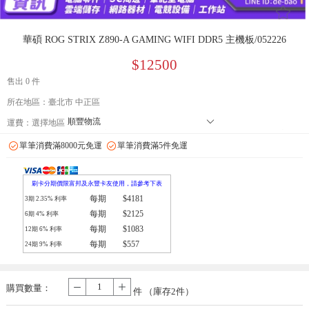
󰄔
華碩 ROG STRIX Z890-A GAMING WIFI DDR5 主機板/052226
$12500
售出 0 件
所在地區：臺北市 中正區
順豐物流
󰄘
運費：
選擇地區
7-11 店到店下單前請加 LINE: de-bao 聯繫人:林小姐 只能到店付款
單筆消費滿8000元免運
單筆消費滿5件免運
郵局
拉拉快遞
刷卡分期價限富邦及永豐卡友使用，請參考下表
每期
$4181
3期
2.35
% 利率
每期
$2125
6期
4
% 利率
每期
$1083
12期
6
% 利率
每期
$557
24期
9
% 利率
購買數量：
-
+
件 （庫存
2
件）