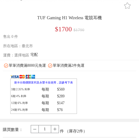
󰄔
TUF Gaming H1 Wireless 電競耳機
$1700
$1790
售出 0 件
所在地區：臺北市
宅配
運費：
選擇地區
單筆消費滿8000元免運
單筆消費滿2件免運
刷卡分期價限富邦及永豐卡友使用，請參考下表
每期
$569
3期
2.35
% 利率
每期
$289
6期
4
% 利率
每期
$147
12期
6
% 利率
每期
$76
24期
9
% 利率
購買數量：
-
+
件 （庫存
2
件）