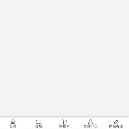
󰂠
󰂦
󰂟
󰂢
󰄦
首頁
分類
購物車
會員中心
商城客服