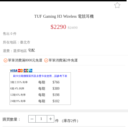
󰄔
TUF Gaming H3 Wireless 電競耳機
$2290
$2490
售出 0 件
所在地區：臺北市
宅配
運費：
選擇地區
單筆消費滿8000元免運
單筆消費滿2件免運
刷卡分期價限富邦及永豐卡友使用，請參考下表
每期
$766
3期
2.35
% 利率
每期
$389
6期
4
% 利率
每期
$198
12期
6
% 利率
每期
$102
24期
9
% 利率
購買數量：
-
+
件 （庫存
2
件）