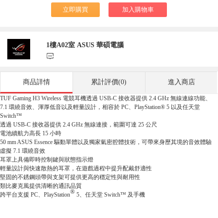
立即購買
加入購物車
1樓A02室 ASUS 華碩電腦
󰃨
商品詳情
累計評價(0)
進入商店
TUF Gaming H3 Wireless 電競耳機透過 USB-C 接收器提供 2.4 GHz 無線連線功能、
7.1 環繞音效、渾厚低音以及輕量設計，相容於 PC、PlayStation® 5 以及任天堂
Switch™
透過 USB-C 接收器提供 2.4 GHz 無線連接，範圍可達 25 公尺
電池續航力高長 15 小時
50 mm ASUS Essence 驅動單體以及獨家氣密腔體技術，可帶來身歷其境的音效體驗
虛擬 7.1 環繞音效
耳罩上具備即時控制鍵與狀態指示燈
輕量設計與快速散熱的耳罩，在遊戲過程中提升配戴舒適性
堅固的不銹鋼頭帶與支架可提供更高的穩定性與耐用性
類比麥克風提供清晰的通訊品質
®
跨平台支援 PC、PlayStation
5、任天堂 Switch™ 及手機