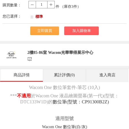
購買數量：
-
+
件 （庫存
3
件）
您已選擇：
標準
立即購買
加入購物車
2樓85-86室 Wacom光華華得展示中心
󰃨
商品詳情
累計評價(0)
進入商店
Wacom One 數位筆套件-筆芯 (10入)
***
不適用
於Wacom One 液晶繪圖螢幕(第一代)(型號：
DTC133W1D)的
數位筆(型號：CP91300B2Z)
適用型號
Wacom One 數位筆(白/灰)