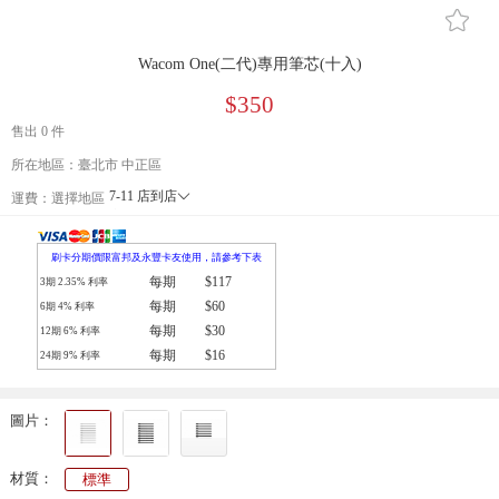
󰄔
Wacom One(二代)專用筆芯(十入)
$350
售出 0 件
所在地區：臺北市 中正區
7-11 店到店
󰄘
運費：
選擇地區
宅配
刷卡分期價限富邦及永豐卡友使用，請參考下表
每期
$117
3期
2.35
% 利率
每期
$60
6期
4
% 利率
每期
$30
12期
6
% 利率
每期
$16
24期
9
% 利率
圖片：
材質：
標準