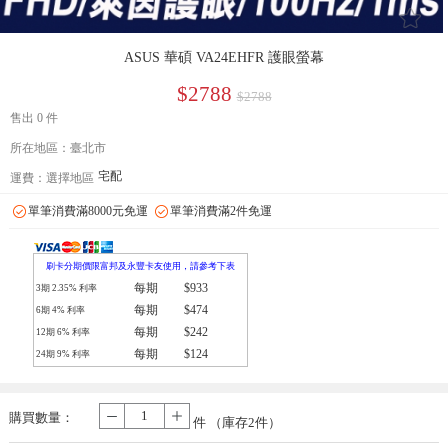
󰄔
ASUS 華碩 VA24EHFR 護眼螢幕
$2788
$2788
售出 0 件
所在地區：臺北市
宅配
運費：
選擇地區
單筆消費滿8000元免運
單筆消費滿2件免運
刷卡分期價限富邦及永豐卡友使用，請參考下表
每期
$933
3期
2.35
% 利率
每期
$474
6期
4
% 利率
每期
$242
12期
6
% 利率
每期
$124
24期
9
% 利率
購買數量：
-
+
件 （庫存
2
件）