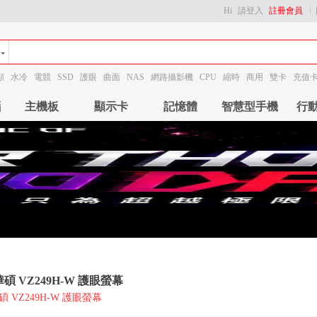
Hi
請登入
註冊會員
顯
水冷
電競
SSD
護眼
曲面
NAS
網路攝影機
CPU
縮時
商用
雙卡
充值
腦
主機板
顯示卡
記憶體
智慧型手機
行
華碩 VZ249H-W 護眼螢幕
華碩 VZ249H-W 護眼螢幕