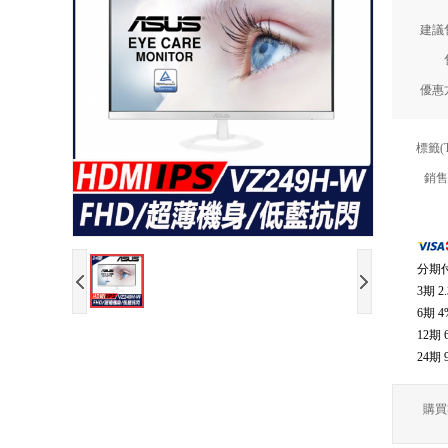
建議
優惠
標籤(
銷售
分期
3期
2
6期
4
12期
24期
購買