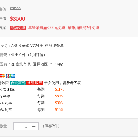
$3500
售價：
$3500
售價：
方案：
滿額免運
單筆消費滿8000元免運
單筆消費滿2件免運
TAG)：
ASUS 華碩 VZ249H-W 護眼螢幕
情況：
售出 0 件（
0
則評論）
運費：
從 臺北市 到
選擇地區
宅配
付款限
台北富邦
永豐銀行
卡友使用，請參考下表
每期
$1171
.35
% 利率
每期
$595
% 利率
每期
$303
6
% 利率
每期
$156
9
% 利率
-
﹢
數量：
（庫存
2
件）