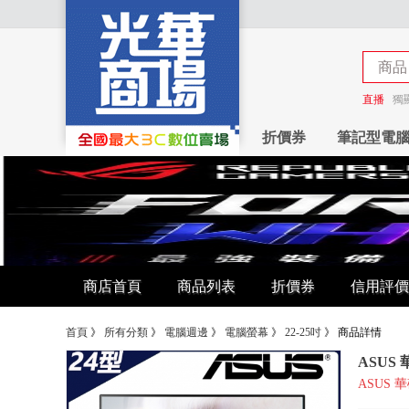
商品
商店
直播
獨
折價券
筆記型電
商店首頁
商品列表
折價券
信用評價
首頁
》
所有分類
》
電腦週邊
》
電腦螢幕
》
22-25吋
》
商品詳情
ASUS 
ASUS 