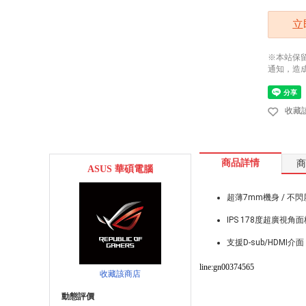
立
※本站保
通知，造
收藏
商品詳情
商
ASUS 華碩電腦
超薄7mm機身 / 不
IPS 178度超廣視角
支援D-sub/HDMI介面
line:gn00374565
收藏該商店
動態評價