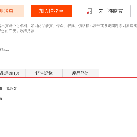
即購買
加入購物車
去手機購買
留出貨與否之權利。如因商品缺貨、停產、瑕疵、價格標示錯誤或系統問題等因素造成無法
成您的不便，敬請見諒。
該商品
品評論 (0)
銷售記錄
產品諮詢
閃屏、低藍光
面板