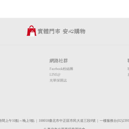
網路社群
Facebook粉絲團
LINE@
光華採購誌
間上午10點～晚上9點 | 100018臺北市中正區市民大道三段8號 | 一樓服務台(02)2391-