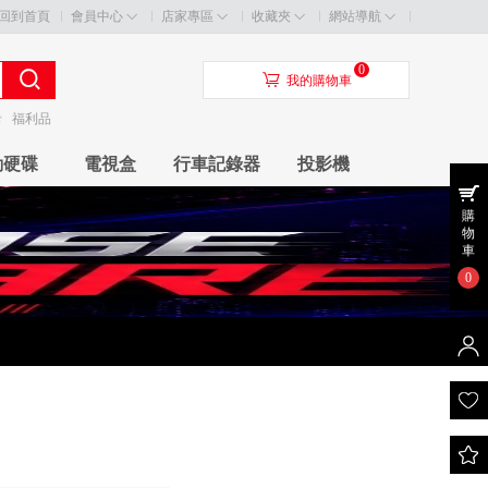
回到首頁
會員中心
店家專區
收藏夾
網站導航
0
󰃦
我的購物車
卡
福利品
動硬碟
電視盒
行車記錄器
投影機
購
物
車
0