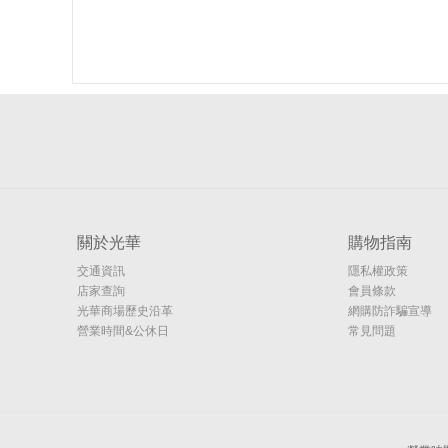
關於光華
購物指南
交通資訊
隱私權政策
店家查詢
會員條款
光華商場歷史沿革
網購防詐騙宣導
營業時間&公休日
常見問題