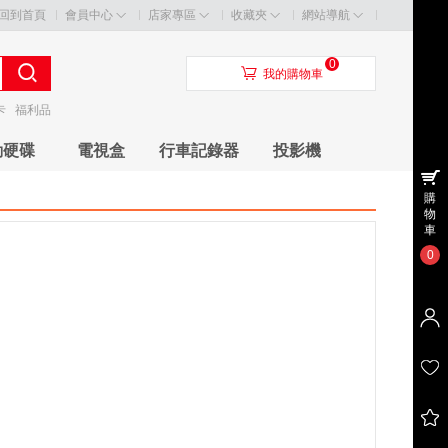
回到首頁
會員中心
店家專區
收藏夾
網站導航
0
󰃦
我的購物車
卡
福利品
動硬碟
電視盒
行車記錄器
投影機
購
物
車
0