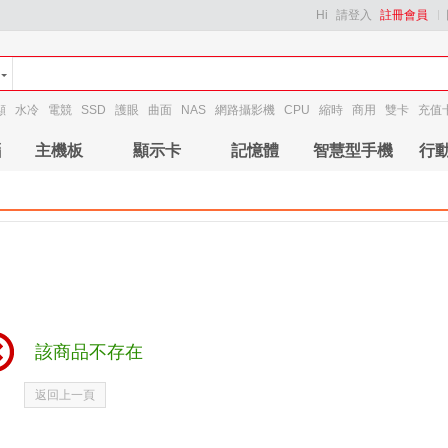
Hi
請登入
註冊會員
顯
水冷
電競
SSD
護眼
曲面
NAS
網路攝影機
CPU
縮時
商用
雙卡
充值
腦
主機板
顯示卡
記憶體
智慧型手機
行
該商品不存在
返回上一頁