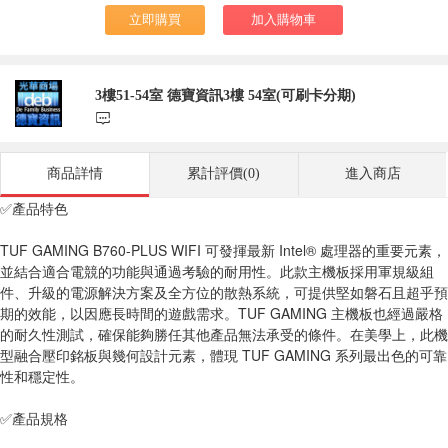
立即購買
加入購物車
3樓51-54室 德寶資訊3樓 54室(可刷卡分期)
󰃨
商品詳情
累計評價(0)
進入商店
✅產品特色
TUF GAMING B760-PLUS WIFI 可發揮最新 Intel® 處理器的重要元素，
並結合適合電競的功能與通過考驗的耐用性。此款主機板採用軍規級組
件、升級的電源解決方案及全方位的散熱系統，可提供堅如磐石且超乎預
期的效能，以因應長時間的遊戲需求。TUF GAMING 主機板也經過嚴格
的耐久性測試，確保能夠勝任其他產品無法承受的條件。在美學上，此機
型融合壓印銘板與幾何設計元素，體現 TUF GAMING 系列最出色的可靠
性和穩定性。
✅產品規格