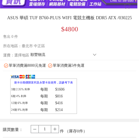
󰄔
ASUS 華碩 TUF B760-PLUS WIFI 電競主機板 DDR5 ATX /030225
$4800
售出 0 件
所在地區：臺北市 中正區
順豐物流
󰄘
運費：
選擇地區
7-11 店到店下單前請加 LINE: de-bao 聯繫人:林小姐 只能到店付款
單筆消費滿8000元免運
單筆消費滿5件免運
郵局
拉拉快遞
刷卡分期價限富邦及永豐卡友使用，請參考下表
每期
$1606
3期
2.35
% 利率
每期
$816
6期
4
% 利率
每期
$416
12期
6
% 利率
每期
$214
24期
9
% 利率
購買數量：
-
+
件 （庫存
0
件）