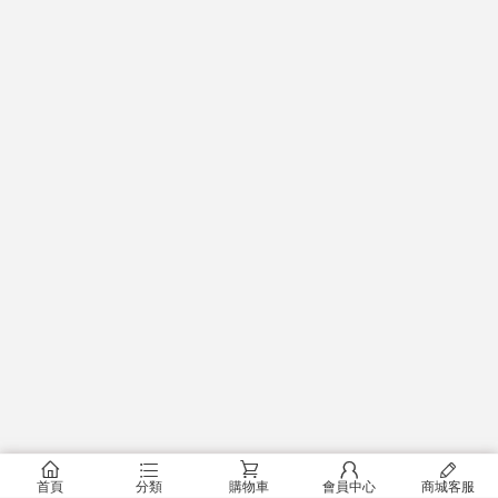
󰂠
󰂦
󰂟
󰂢
󰄦
首頁
分類
購物車
會員中心
商城客服