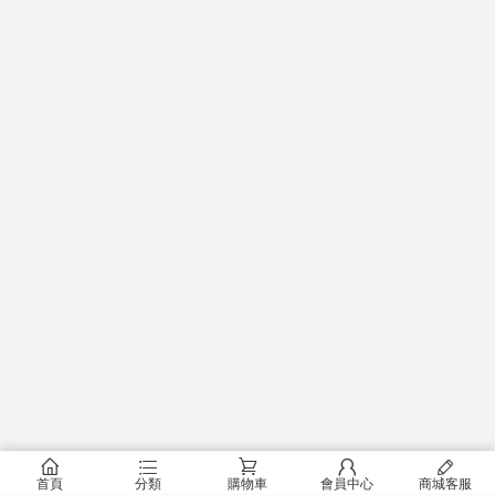
󰂠
󰂦
󰂟
󰂢
󰄦
首頁
分類
購物車
會員中心
商城客服