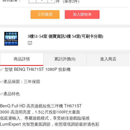
-
+
件 （庫存
2
件）
立即購買
加入購物車
3樓51-54室 德寶資訊3樓 54室(可刷卡分期)
󰃨
商品詳情
累計評價(0)
進入商店
✅ 型號 BENQ TH671ST 1080P 投影機
✅產品保固：三年保固
✅產品特色
BenQ Full HD 高亮遊戲短焦三坪機 TH671ST
3000 高流明亮度，1.5公尺投影100吋大畫面
低延遲輸入、專屬遊戲模式，享受絕佳遊戲臨場感
LumiExpert 光智慧畫面調節，依照環境調節最舒適色彩