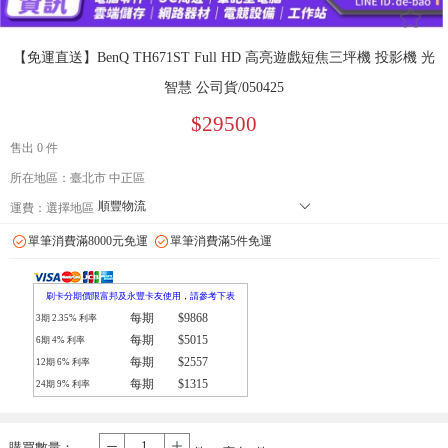
󰄔
【免運直送】BenQ TH671ST Full HD 高亮遊戲短焦三坪機 投影機 光
智慧 公司貨/050425
$29500
售出 0 件
所在地區：臺北市 中正區
順豐物流
󰄘
運費：
選擇地區
7-11 店到店下單前請加 LINE: de-bao 聯繫人:林小姐 只能到店付款
單筆消費滿8000元免運
單筆消費滿5件免運
郵局
拉拉快遞
刷卡分期價限富邦及永豐卡友使用，請參考下表
每期
$9868
3期
2.35
% 利率
每期
$5015
6期
4
% 利率
每期
$2557
12期
6
% 利率
每期
$1315
24期
9
% 利率
購買數量：