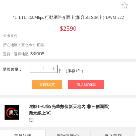
󰄔
4G LTE 150Mbps 行動網路介面卡(相容5G SIM卡) DWM 222
$2590
售出 0 件
所在地區：臺北市 中正區
大榮貨運
運費：
選擇地區
購買數量：
-
+
件 （庫存
1
件）
立即購買
加入購物車
2樓81~82室(光華數位新天地內 非三創園區)
應元線上3C
󰃨