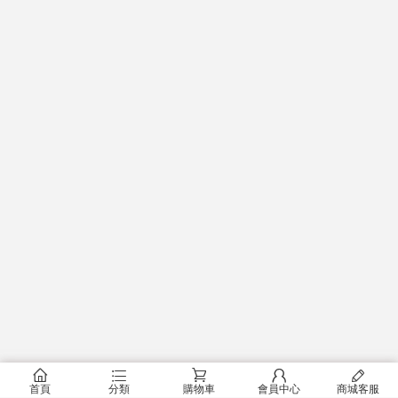
󰂠
󰂦
󰂟
󰂢
󰄦
首頁
分類
購物車
會員中心
商城客服