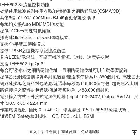
IEEE802.3x流量控制功能
架構使用載波感測多重存取/碰撞偵測之網路通訊協(CSMA/CD)
具備5個10/100/1000Mbps RJ-45自動偵測交換埠
每埠均支援Auto MDI/ MDI-X功能
提供10Gbps高速背板頻寬
採高速Store-and-Forward傳輸模式
支援全/半雙工傳輸模式
提供128KB之隨機存取記憶緩衝區
具有LED顯示燈號，可顯示機器電源、連接、速度等狀態
支援 IEEE802.1p QoS 
每台可過濾2K之網路硬體住址，且網路硬體位址可以自動學習記錄
提供乙太網路連接埠資料封包過濾/流通率每秒為14,880個封包, 高速乙太
網路連接埠之資料封包過濾/流通率每秒為148,800個封包, 超高速乙太網
路連接埠之資料封包過濾/流通率每秒為1,488,000個封包
電源輸入方式：外接式電源供應器 (Input:100~240V, Output:5V/1A) ; 尺
寸 :90.9 x 85 x 22.4 mm
作業環境溫度: 攝氏:0 to 45 °C，環境濕度: 0% to 95%非凝結狀態 。
通過EMI/Safety檢測規範：CE, FCC , cUL, BSMI
󰄬
登入
|
註冊會員
|
商城首頁
|
切成電腦版