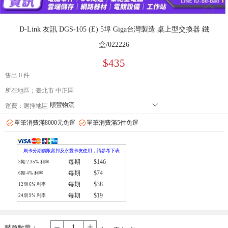
󰄔
D-Link 友訊 DGS-105 (E) 5埠 Giga台灣製造 桌上型交換器 鐵
盒/022226
$435
售出 0 件
所在地區：臺北市 中正區
順豐物流
󰄘
運費：
選擇地區
7-11 店到店下單前請加 LINE: de-bao 聯繫人:林小姐 只能到店付款
單筆消費滿8000元免運
單筆消費滿5件免運
郵局
拉拉快遞
刷卡分期價限富邦及永豐卡友使用，請參考下表
每期
$146
3期
2.35
% 利率
每期
$74
6期
4
% 利率
每期
$38
12期
6
% 利率
每期
$19
24期
9
% 利率
購買數量：