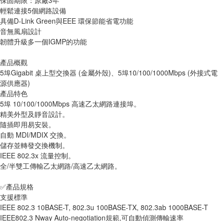
保固期限：原廠3年
輕鬆連接5個網路設備
具備D-Link Green與EEE 環保節能省電功能
音無風扇設計
韌體升級多一個IGMP的功能
產品概觀
5埠Gigabit 桌上型交換器 (金屬外殼)、5埠10/100/1000Mbps (外接式電
源供應器)
產品特色
5埠 10/100/1000Mbps 高速乙太網路連接埠。 
精美外型及靜音設計。 
隨插即用易安裝。
自動 MDI/MDIX 交換。 
儲存並轉發交換機制。 
IEEE 802.3x 流量控制。 
全/半雙工傳輸乙太網路/高速乙太網路。
✅產品規格
支援標準
IEEE 802.3 10BASE-T, 802.3u 100BASE-TX, 802.3ab 1000BASE-T
IEEE802.3 Nway Auto-negotiation規範,可自動偵測傳輸速率