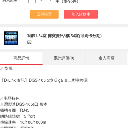
-
+
件 （庫存
5
件）
立即購買
加入購物車
3樓51-54室 德寶資訊3樓 54室(可刷卡分期)
󰃨
商品詳情
累計評價(0)
進入商店
✅ 型號
【D-Link 友訊】DGS-105 5埠 Giga 桌上型交換器
✅產品特色
台灣製造DGS-105(E) 版本
插槽介面：RJ45
網路線埠數：5 Port
傳輸速率：10/100/1000m