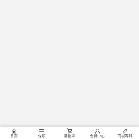
󰂠
󰂦
󰂟
󰂢
󰄦
首頁
分類
購物車
會員中心
商城客服