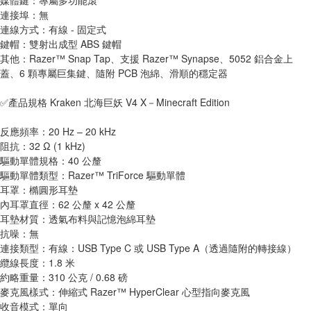
媒體鍵：專屬多功能滾
連接埠：無
連線方式：有線 - 固定式
鍵帽：雙射出成型 ABS 鍵帽
其他：Razer™ Snap Tap、支援 Razer™ Synapse、5052 鋁合金上
蓋、6 顆專屬巨集鍵、隨附 PCB 泡綿、滑順的穩定器
✅產品規格 Kraken 北海巨妖 V4 X－Minecraft Edition
反應頻率：20 Hz – 20 kHz
阻抗：32 Ω (1 kHz)
驅動單體規格：40 公釐
驅動單體類型：Razer™ TriForce 驅動單體
耳罩：橢圓形耳墊
內耳罩直徑：62 公釐 x 42 公釐
耳墊材質：透氣布料與記憶泡綿耳墊
抗噪：無
連接類型：有線：USB Type C 或 USB Type A（透過隨附的轉接線）
纜線長度：1.8 米
約略重量：310 公克 / 0.68 磅
麥克風樣式：伸縮式 Razer™ HyperClear 心型指向麥克風
收音模式：單向