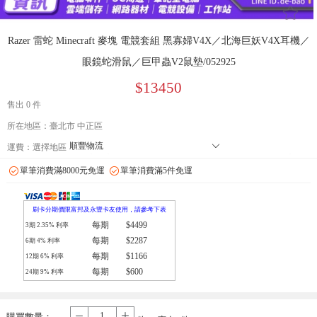
󰄔
Razer 雷蛇 Minecraft 麥塊 電競套組 黑寡婦V4X／北海巨妖V4X耳機／
眼鏡蛇滑鼠／巨甲蟲V2鼠墊/052925
$13450
售出 0 件
所在地區：臺北市 中正區
順豐物流
󰄘
運費：
選擇地區
7-11 店到店下單前請加 LINE: de-bao 聯繫人:林小姐 只能到店付款
單筆消費滿8000元免運
單筆消費滿5件免運
郵局
拉拉快遞
刷卡分期價限富邦及永豐卡友使用，請參考下表
每期
$4499
3期
2.35
% 利率
每期
$2287
6期
4
% 利率
每期
$1166
12期
6
% 利率
每期
$600
24期
9
% 利率
購買數量：