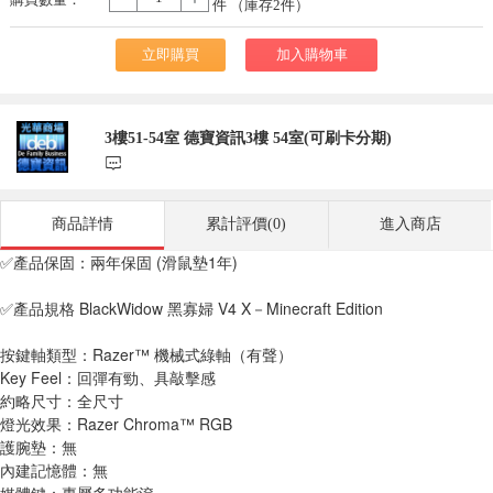
-
+
件 （庫存
2
件）
立即購買
加入購物車
3樓51-54室 德寶資訊3樓 54室(可刷卡分期)
󰃨
商品詳情
累計評價(0)
進入商店
✅產品保固：兩年保固 (滑鼠墊1年)
✅產品規格 BlackWidow 黑寡婦 V4 X－Minecraft Edition
按鍵軸類型：Razer™ 機械式綠軸（有聲）
Key Feel：回彈有勁、具敲擊感
約略尺寸：全尺寸
燈光效果：Razer Chroma™ RGB
護腕墊：無
內建記憶體：無