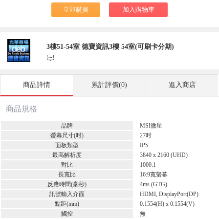
立即購買
加入購物車
3樓51-54室 德寶資訊3樓 54室(可刷卡分期)
󰃨
商品詳情
累計評價(0)
進入商店
商品規格
品牌
MSI微星
螢幕尺寸(吋)
27吋
面板類型
IPS
最高解析度
3840 x 2160 (UHD)
對比
1000:1
長寬比
16:9寬螢幕
反應時間(毫秒)
4ms (GTG)
訊號輸入介面
HDMI, DisplayPort(DP)
點距(mm)
0.1554(H) x 0.1554(V)
觸控
無