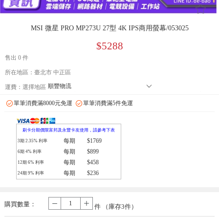
󰄔
MSI 微星 PRO MP273U 27型 4K IPS商用螢幕/053025
$5288
售出 0 件
所在地區：臺北市 中正區
順豐物流
󰄘
運費：
選擇地區
7-11 店到店下單前請加 LINE: de-bao 聯繫人:林小姐 只能到店付款
單筆消費滿8000元免運
單筆消費滿5件免運
郵局
拉拉快遞
刷卡分期價限富邦及永豐卡友使用，請參考下表
每期
$1769
3期
2.35
% 利率
每期
$899
6期
4
% 利率
每期
$458
12期
6
% 利率
每期
$236
24期
9
% 利率
購買數量：
-
+
件 （庫存
3
件）