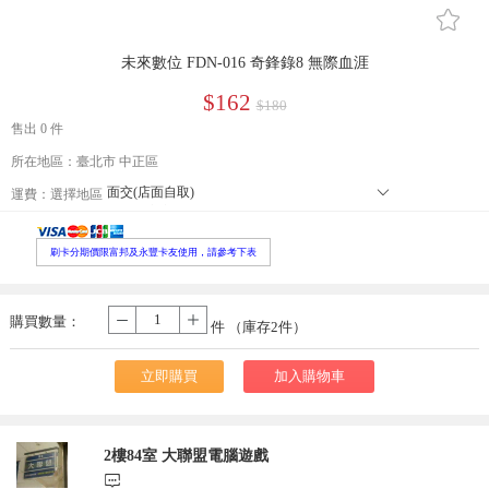
󰄔
未來數位 FDN-016 奇鋒錄8 無際血涯
$162
$180
售出 0 件
所在地區：臺北市 中正區
面交(店面自取)
󰄘
運費：
選擇地區
本島郵寄宅配
郵寄小包裹
外島郵寄宅配
刷卡分期價限富邦及永豐卡友使用，請參考下表
便利店取貨 寄送尺寸長寬高105cm以內，最長邊45cm以內、重量5公
本島大型宅配
購買數量：
-
+
件 （庫存
2
件）
立即購買
加入購物車
2樓84室 大聯盟電腦遊戲
󰃨