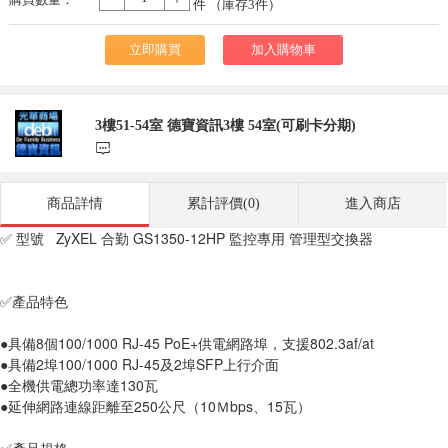
-
+
件 （庫存
3
件）
立即購買
加入購物車
3樓51-54室 德寶資訊3樓 54室(可刷卡分期)
󰃨
商品詳情
累計評價(0)
進入商店
✅ 型號   ZyXEL 合勤 GS1350-12HP 監控專用 管理型交換器
✅產品特色
●具備8個100/1000 RJ-45 PoE+供電網路埠，支援802.3af/at
●具備2埠100/1000 RJ-45及2埠SFP上行介面
●全機供電總功率達130瓦
●延伸網路連線距離至250公尺（10Ｍbps、15瓦）