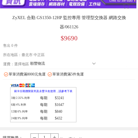
󰄔
ZyXEL 合勤 GS1350-12HP 監控專用 管理型交換器 網路交換
器/061126
$9690
售出 0 件
所在地區：臺北市 中正區
順豐物流
󰄘
運費：
選擇地區
7-11 店到店下單前請加 LINE: de-bao 聯繫人:林小姐 只能到店付款
單筆消費滿8000元免運
單筆消費滿5件免運
郵局
拉拉快遞
刷卡分期價限富邦及永豐卡友使用，請參考下表
每期
$3241
3期
2.35
% 利率
每期
$1647
6期
4
% 利率
每期
$840
12期
6
% 利率
每期
$432
24期
9
% 利率
購買數量：