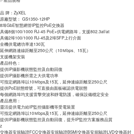
✅產品規格
品 牌：ZyXEL
原廠型號： GS1350-12HP 
8埠GbE智慧網管IP監控PoE交換器
具備8個100/1000 RJ-45 PoE+供電網路埠，支援802.3af/at
具備2埠100/1000 RJ-45及2埠SFP上行介面
全機供電總功率達130瓦
延伸網路連線距離至250公尺（10Ｍbps、15瓦）
支援機架安裝
產品特色：
提供IP攝影機狀態監控及自動回復
提供IP攝影機所需之大供電功率
可指定網路埠以10Ｍbps及15瓦，延伸連線距離至250公尺
提供PoE狀態燈號，可直接由面板確認供電狀態
每個網路埠均支援雷擊突波和靜電防護，確保設備穩定安全
產品應用：
靈活提供電力給IP監控攝影機等受電裝置
可指定網路埠以10Ｍbps及15瓦，延伸連線距離至250公尺
提供IP攝影機狀態監控及自動回復，提升IP監控方案服務品質
z
交換器安規驗證FCC交換器安規驗證BSMI交換器安規驗證LVD交換器封